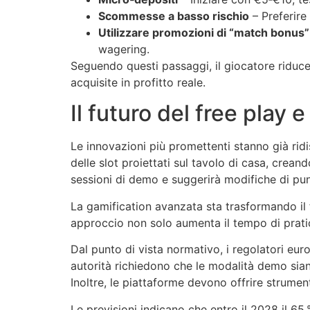
Scommesse a basso rischio
– Preferire
Utilizzare promozioni di “match bonus”
wagering.
Seguendo questi passaggi, il giocatore riduc
acquisite in profitto reale.
Il futuro del free play
Le innovazioni più promettenti stanno già ridi
delle slot proiettati sul tavolo di casa, crean
sessioni di demo e suggerirà modifiche di pun
La gamification avanzata sta trasformando il f
approccio non solo aumenta il tempo di pratic
Dal punto di vista normativo, i regolatori euro
autorità richiedono che le modalità demo sian
Inoltre, le piattaforme devono offrire strume
Le previsioni indicano che entro il 2028 il 65