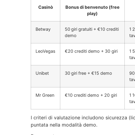
Casinò
Bonus di benvenuto (free
play)
Betway
50 giri gratuiti + €10 crediti
1 
demo
tav
LeoVegas
€20 crediti demo + 30 giri
1 
tav
Unibet
30 giri free + €15 demo
90
tav
Mr Green
€10 crediti demo + 20 giri
1 
tav
I criteri di valutazione includono sicurezza (lic
puntata nella modalità demo.