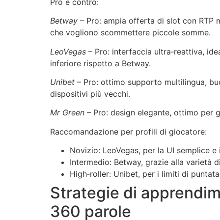
Pro e contro:
Betway
– Pro: ampia offerta di slot con RTP m
che vogliono scommettere piccole somme.
LeoVegas
– Pro: interfaccia ultra‑reattiva, id
inferiore rispetto a Betway.
Unibet
– Pro: ottimo supporto multilingua, bu
dispositivi più vecchi.
Mr Green
– Pro: design elegante, ottimo per 
Raccomandazione per profili di giocatore:
Novizio: LeoVegas, per la UI semplice e i
Intermedio: Betway, grazie alla varietà 
High‑roller: Unibet, per i limiti di puntat
Strategie di apprendime
360 parole