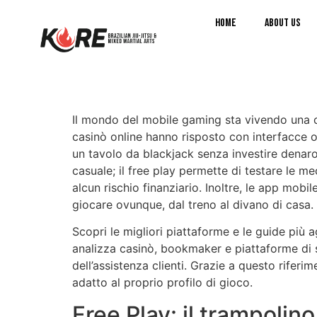
Home
About Us
Il mondo del mobile gaming sta vivendo una cr
casinò online hanno risposto con interfacce ot
un tavolo da blackjack senza investire denaro
casuale; il free play permette di testare le me
alcun rischio finanziario. Inoltre, le app mobi
giocare ovunque, dal treno al divano di casa.
Scopri le migliori piattaforme e le guide più 
analizza casinò, bookmaker e piattaforme di 
dell’assistenza clienti. Grazie a questo riferi
adatto al proprio profilo di gioco.
Free Play: il trampolino