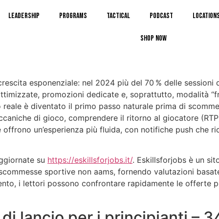
Leadership
Programs
Tactical
Podcast
Location
Shop Now
escita esponenziale: nel 2024 più del 70 % delle sessioni d
timizzate, promozioni dedicate e, soprattutto, modalità “fre
 reale è diventato il primo passo naturale prima di scomme
ccaniche di gioco, comprendere il ritorno al giocatore (RTP) 
le offrono un’esperienza più fluida, con notifiche push che r
aggiornate su
https://eskillsforjobs.it/
. Eskillsforjobs è un si
scommesse sportive non aams, fornendo valutazioni basate 
mento, i lettori possono confrontare rapidamente le offerte p
 di lancio per i principianti – 