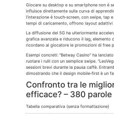
Giocare su desktop e su smartphone non è se
influisce direttamente sulla curva di apprendi
l’interazione è touch‑screen, con swipe, tap
tempi di caricamento, offrono layout adattivi
La diffusione del 5G ha ulteriormente acceler
grafica avanzata e riducono il lag, elemento cr
ricordano al giocatore le promozioni di free 
Esempi concreti: “Betway Casino” ha lanciato 
ruotare i rulli con un semplice swipe. “LeoVeg
sessioni brevi durante la pausa caffè. Entramb
dimostrando che il design mobile‑first è un fa
Confronto tra le miglior
efficace? – 380 parole
Tabella comparativa (senza formattazione)