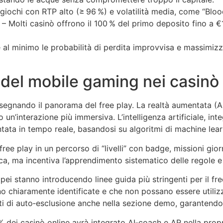
 giochi con RTP alto (≥ 96 %) e volatilità media, come “Blo
– Molti casinò offrono il 100 % del primo deposito fino a €
e al minimo le probabilità di perdita improvvisa e massimiz
 e del mobile gaming nei casinò
segnando il panorama del free play. La realtà aumentata (AR)
do un’interazione più immersiva. L’intelligenza artificiale, i
tata in tempo reale, basandosi su algoritmi di machine lear
ree play in un percorso di “livelli” con badge, missioni gi
a, ma incentiva l’apprendimento sistematico delle regole e 
pei stanno introducendo linee guida più stringenti per il fr
o chiaramente identificate e che non possano essere utiliz
nti di auto‑esclusione anche nella sezione demo, garantendo
 % dei casinò online avrà integrato AI‑coach e AR nella propr