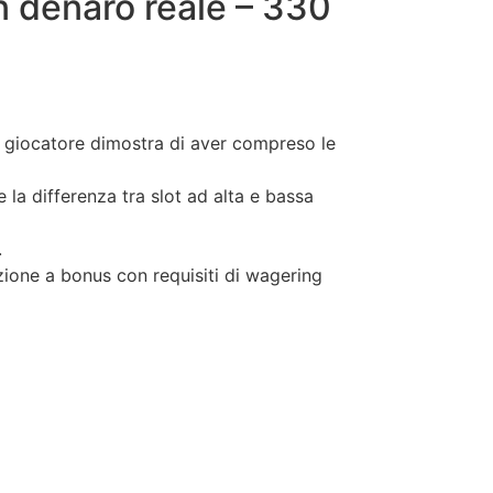
n denaro reale – 330
 il giocatore dimostra di aver compreso le
 la differenza tra slot ad alta e bassa
.
izione a bonus con requisiti di wagering