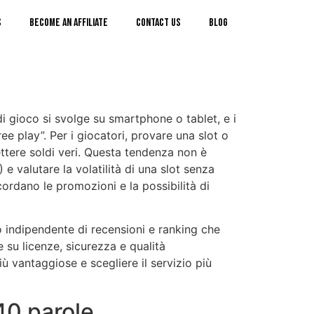
s
Become an affiliate
Contact Us
Blog
i gioco si svolge su smartphone o tablet, e i
e play”. Per i giocatori, provare una slot o
ttere soldi veri. Questa tendenza non è
e valutare la volatilità di una slot senza
icordano le promozioni e la possibilità di
to indipendente di recensioni e ranking che
su licenze, sicurezza e qualità
iù vantaggiose e scegliere il servizio più
340 parole