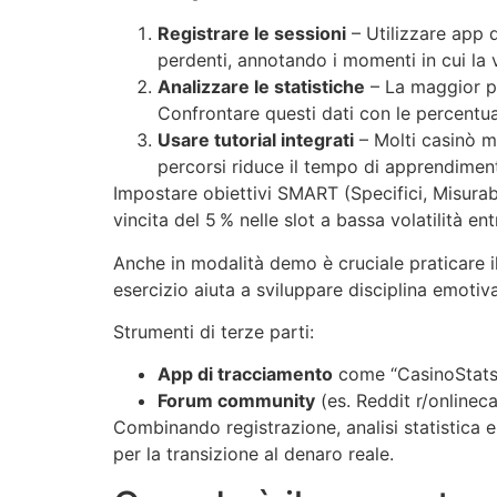
Registrare le sessioni
– Utilizzare app d
perdenti, annotando i momenti in cui la vol
Analizzare le statistiche
– La maggior pa
Confrontare questi dati con le percentuali
Usare tutorial integrati
– Molti casinò mo
percorsi riduce il tempo di apprendimen
Impostare obiettivi SMART (Specifici, Misurab
vincita del 5 % nelle slot a bassa volatilità e
Anche in modalità demo è cruciale praticare i
esercizio aiuta a sviluppare disciplina emotiva,
Strumenti di terze parti:
App di tracciamento
come “CasinoStats”
Forum community
(es. Reddit r/onlinec
Combinando registrazione, analisi statistica 
per la transizione al denaro reale.