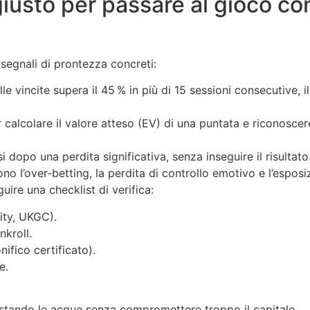
usto per passare al gioco co
 segnali di prontezza concreti:
le vincite supera il 45 % in più di 15 sessioni consecutive,
calcolare il valore atteso (EV) di una puntata e riconoscere
 dopo una perdita significativa, senza inseguire il risultato
ono l’over‑betting, la perdita di controllo emotivo e l’espos
guire una checklist di verifica:
ity, UKGC).
nkroll.
ifico certificato).
e.
estando le acque senza compromettere troppo il capitale.