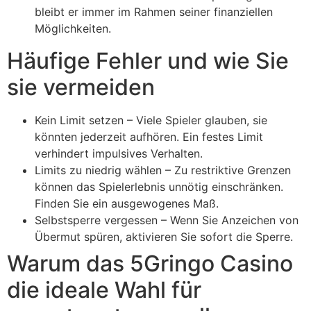
bleibt er immer im Rahmen seiner finanziellen
Möglichkeiten.
Häufige Fehler und wie Sie
sie vermeiden
Kein Limit setzen – Viele Spieler glauben, sie
könnten jederzeit aufhören. Ein festes Limit
verhindert impulsives Verhalten.
Limits zu niedrig wählen – Zu restriktive Grenzen
können das Spielerlebnis unnötig einschränken.
Finden Sie ein ausgewogenes Maß.
Selbstsperre vergessen – Wenn Sie Anzeichen von
Übermut spüren, aktivieren Sie sofort die Sperre.
Warum das 5Gringo Casino
die ideale Wahl für