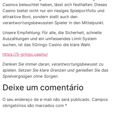
Casinos beleuchtet haben, lässt sich festhalten: Dieses
Casino bietet nicht nur ein riesiges Spielportfolio und
attraktive Boni, sondern stellt auch den
verantwortungsbewussten Spieler in den Mittelpunkt.
Unsere Empfehlung: Für alle, die Sicherheit, schnelle
Auszahlungen und ein umfassendes Limit‑System
suchen, ist das 5Gringo Casino die klare Wahl.
https://5-gringo.casino/
Denken Sie immer daran, verantwortungsbewusst zu
spielen. Setzen Sie klare Grenzen und genießen Sie das
Spielvergnügen ohne Sorgen.
Deixe um comentário
O seu endereço de e-mail não será publicado.
Campos
obrigatórios são marcados com
*