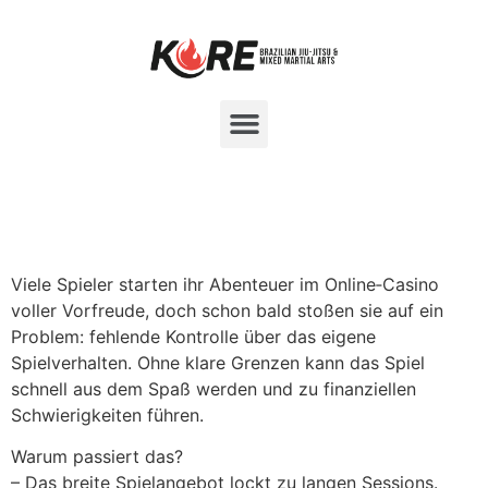
Viele Spieler starten ihr Abenteuer im Online‑Casino
voller Vorfreude, doch schon bald stoßen sie auf ein
Problem: fehlende Kontrolle über das eigene
Spielverhalten. Ohne klare Grenzen kann das Spiel
schnell aus dem Spaß werden und zu finanziellen
Schwierigkeiten führen.
Warum passiert das?
– Das breite Spielangebot lockt zu langen Sessions.