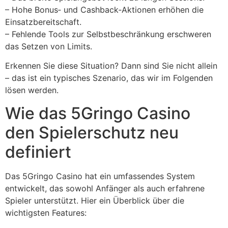
– Hohe Bonus‑ und Cashback‑Aktionen erhöhen die
Einsatzbereitschaft.
– Fehlende Tools zur Selbstbeschränkung erschweren
das Setzen von Limits.
Erkennen Sie diese Situation? Dann sind Sie nicht allein
– das ist ein typisches Szenario, das wir im Folgenden
lösen werden.
Wie das 5Gringo Casino
den Spielerschutz neu
definiert
Das 5Gringo Casino hat ein umfassendes System
entwickelt, das sowohl Anfänger als auch erfahrene
Spieler unterstützt. Hier ein Überblick über die
wichtigsten Features: