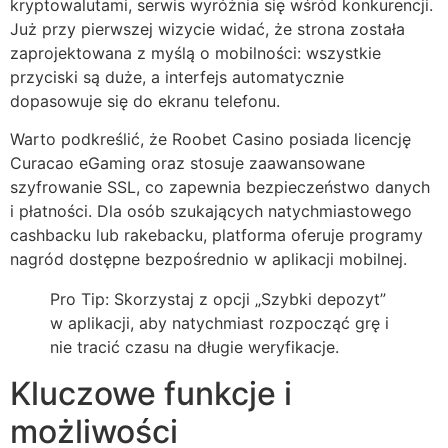
kryptowalutami, serwis wyróżnia się wśród konkurencji.
Już przy pierwszej wizycie widać, że strona została
zaprojektowana z myślą o mobilności: wszystkie
przyciski są duże, a interfejs automatycznie
dopasowuje się do ekranu telefonu.
Warto podkreślić, że Roobet Casino posiada licencję
Curacao eGaming oraz stosuje zaawansowane
szyfrowanie SSL, co zapewnia bezpieczeństwo danych
i płatności. Dla osób szukających natychmiastowego
cashbacku lub rakebacku, platforma oferuje programy
nagród dostępne bezpośrednio w aplikacji mobilnej.
Pro Tip: Skorzystaj z opcji „Szybki depozyt”
w aplikacji, aby natychmiast rozpocząć grę i
nie tracić czasu na długie weryfikacje.
Kluczowe funkcje i
możliwości