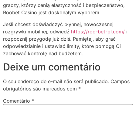
graczy, którzy cenią elastyczność i bezpieczeństwo,
Roobet Casino jest doskonałym wyborem.
Jeśli chcesz doświadczyć płynnej, nowoczesnej
rozgrywki mobilnej, odwiedź
https://roo-bet-pl.com/
i
rozpocznij przygodę już dziś. Pamiętaj, aby grać
odpowiedzialnie i ustawiać limity, które pomogą Ci
zachować kontrolę nad budżetem.
Deixe um comentário
O seu endereço de e-mail não será publicado.
Campos
obrigatórios são marcados com
*
Comentário
*