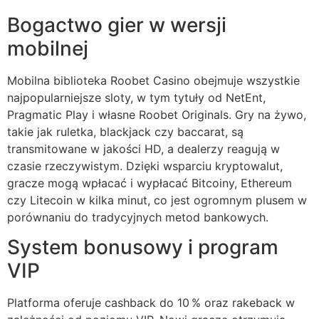
Bogactwo gier w wersji
mobilnej
Mobilna biblioteka Roobet Casino obejmuje wszystkie
najpopularniejsze sloty, w tym tytuły od NetEnt,
Pragmatic Play i własne Roobet Originals. Gry na żywo,
takie jak ruletka, blackjack czy baccarat, są
transmitowane w jakości HD, a dealerzy reagują w
czasie rzeczywistym. Dzięki wsparciu kryptowalut,
gracze mogą wpłacać i wypłacać Bitcoiny, Ethereum
czy Litecoin w kilka minut, co jest ogromnym plusem w
porównaniu do tradycyjnych metod bankowych.
System bonusowy i program
VIP
Platforma oferuje cashback do 10 % oraz rakeback w