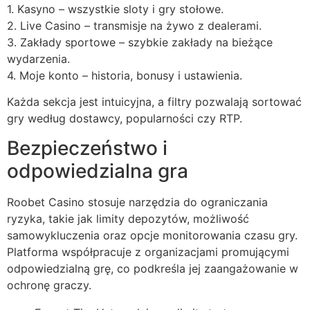
1. Kasyno – wszystkie sloty i gry stołowe.
2. Live Casino – transmisje na żywo z dealerami.
3. Zakłady sportowe – szybkie zakłady na bieżące
wydarzenia.
4. Moje konto – historia, bonusy i ustawienia.
Każda sekcja jest intuicyjna, a filtry pozwalają sortować
gry według dostawcy, popularności czy RTP.
Bezpieczeństwo i
odpowiedzialna gra
Roobet Casino stosuje narzędzia do ograniczania
ryzyka, takie jak limity depozytów, możliwość
samowykluczenia oraz opcje monitorowania czasu gry.
Platforma współpracuje z organizacjami promującymi
odpowiedzialną grę, co podkreśla jej zaangażowanie w
ochronę graczy.