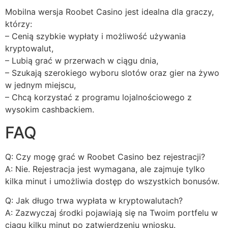
Mobilna wersja Roobet Casino jest idealna dla graczy,
którzy:
– Cenią szybkie wypłaty i możliwość używania
kryptowalut,
– Lubią grać w przerwach w ciągu dnia,
– Szukają szerokiego wyboru slotów oraz gier na żywo
w jednym miejscu,
– Chcą korzystać z programu lojalnościowego z
wysokim cashbackiem.
FAQ
Q: Czy mogę grać w Roobet Casino bez rejestracji?
A: Nie. Rejestracja jest wymagana, ale zajmuje tylko
kilka minut i umożliwia dostęp do wszystkich bonusów.
Q: Jak długo trwa wypłata w kryptowalutach?
A: Zazwyczaj środki pojawiają się na Twoim portfelu w
ciągu kilku minut po zatwierdzeniu wniosku.