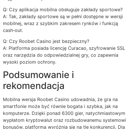
Q: Czy aplikacja mobilna obsługuje zakłady sportowe?
A: Tak, zakłady sportowe są w pełni dostępne w wersji
mobilnej, wraz z szybkim zakresem rynków i funkcją
cash‑out.
Q: Czy Roobet Casino jest bezpieczny?
A: Platforma posiada licencję Curacao, szyfrowanie SSL
oraz narzędzia do odpowiedzialnej gry, co zapewnia
wysoki poziom ochrony.
Podsumowanie i
rekomendacja
Mobilna wersja Roobet Casino udowadnia, że gra na
smartfonie może być równie bogata i szybka, jak na
komputerze. Dzięki ponad 6300 gier, natychmiastowym
wypłatom kryptowalut oraz rozbudowanemu systemowi
bonusów, platforma wyróżnia się na tle konkurencji. Dla