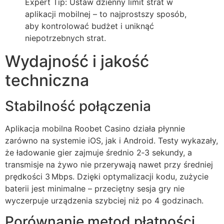
Expert Tip: Ustaw dzienny limit strat w
aplikacji mobilnej – to najprostszy sposób,
aby kontrolować budżet i uniknąć
niepotrzebnych strat.
Wydajność i jakość
techniczna
Stabilność połączenia
Aplikacja mobilna Roobet Casino działa płynnie
zarówno na systemie iOS, jak i Android. Testy wykazały,
że ładowanie gier zajmuje średnio 2‑3 sekundy, a
transmisje na żywo nie przerywają nawet przy średniej
prędkości 3 Mbps. Dzięki optymalizacji kodu, zużycie
baterii jest minimalne – przeciętny sesja gry nie
wyczerpuje urządzenia szybciej niż po 4 godzinach.
Porównanie metod płatności