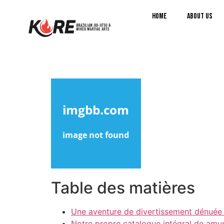
Home
About Us
Table des matières
Une aventure de divertissement dénuée 
Notre propre catalogue intégral de am