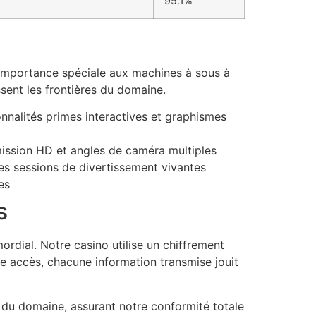
95.1%
 importance spéciale aux machines à sous à
ssent les frontières du domaine.
nnalités primes interactives et graphismes
mission HD et angles de caméra multiples
es sessions de divertissement vivantes
es
s
rdial. Notre casino utilise un chiffrement
ue accès, chacune information transmise jouit
du domaine, assurant notre conformité totale