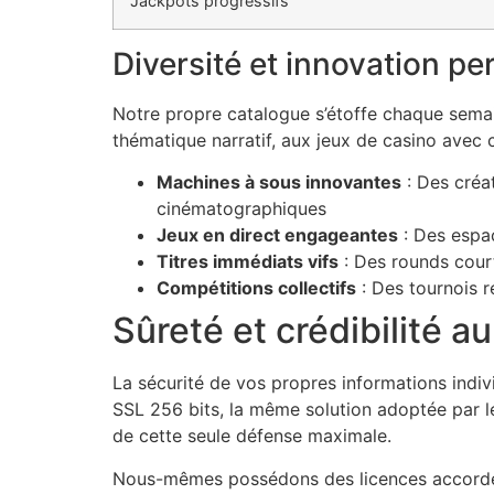
Jackpots progressifs
Diversité et innovation p
Notre propre catalogue s’étoffe chaque sema
thématique narratif, aux jeux de casino avec c
Machines à sous innovantes
: Des créa
cinématographiques
Jeux en direct engageantes
: Des espac
Titres immédiats vifs
: Des rounds court
Compétitions collectifs
: Des tournois 
Sûreté et crédibilité 
La sécurité de vos propres informations indiv
SSL 256 bits, la même solution adoptée par le
de cette seule défense maximale.
Nous-mêmes possédons des licences accordées