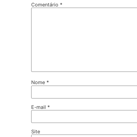
Comentário
*
Nome
*
E-mail
*
Site