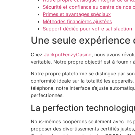
Sécurité et confiance au centre de nos o
Primes et avantages spéciaux
Méthodes financières ajustées
Support dédiée pour votre satisfaction
Une seule expérience 
Chez
JackpotFenzyCasino
, nous avons révolu
véritable. Notre propre objectif est à fournir
Notre propre plateforme se distingue par so
conformité idéale sur la totalité les apparei
téléphone, notre interface s’ajuste automati
perfectionnés.
La perfection technologiq
Nous-mêmes coopérons seulement avec les pr
proposer des divertissements certifiés juste