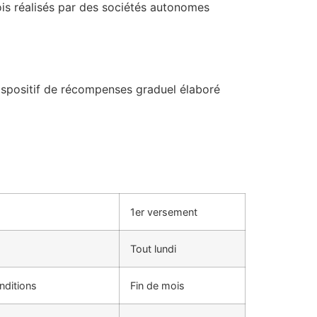
ois réalisés par des sociétés autonomes
ispositif de récompenses graduel élaboré
1er versement
Tout lundi
nditions
Fin de mois