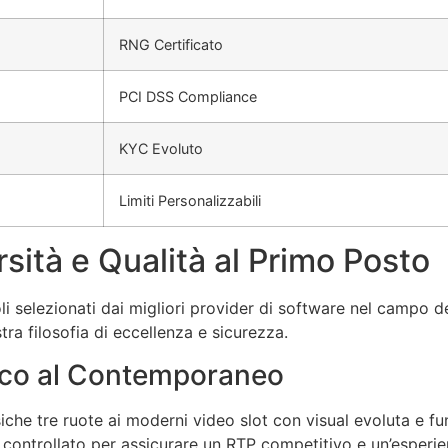
RNG Certificato
PCI DSS Compliance
KYC Evoluto
Limiti Personalizzabili
rsità e Qualità al Primo Posto
li selezionati dai migliori provider di software nel campo 
tra filosofia di eccellenza e sicurezza.
sico al Contemporaneo
iche tre ruote ai moderni video slot con visual evoluta e fu
to controllato per assicurare un RTP competitivo e un’esperi