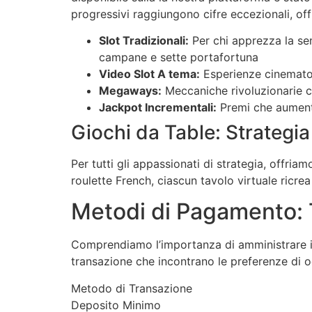
progressivi raggiungono cifre eccezionali, off
Slot Tradizionali:
Per chi apprezza la semp
campane e sette portafortuna
Video Slot A tema:
Esperienze cinematogr
Megaways:
Meccaniche rivoluzionarie co
Jackpot Incrementali:
Premi che aumenta
Giochi da Table: Strategia
Per tutti gli appassionati di strategia, offria
roulette French, ciascun tavolo virtuale ricre
Metodi di Pagamento: T
Comprendiamo l’importanza di amministrare i
transazione che incontrano le preferenze di ogn
Metodo di Transazione
Deposito Minimo