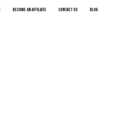
s
Become an affiliate
Contact Us
Blog