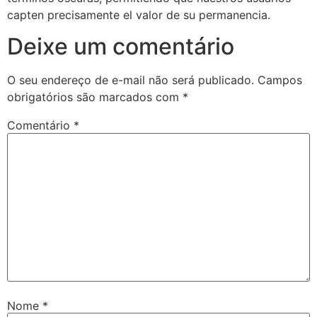
capten precisamente el valor de su permanencia.
Deixe um comentário
O seu endereço de e-mail não será publicado.
Campos
obrigatórios são marcados com
*
Comentário
*
Nome
*