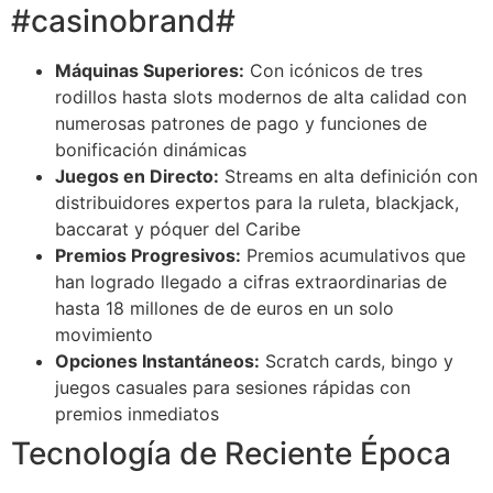
#casinobrand#
Máquinas Superiores:
Con icónicos de tres
rodillos hasta slots modernos de alta calidad con
numerosas patrones de pago y funciones de
bonificación dinámicas
Juegos en Directo:
Streams en alta definición con
distribuidores expertos para la ruleta, blackjack,
baccarat y póquer del Caribe
Premios Progresivos:
Premios acumulativos que
han logrado llegado a cifras extraordinarias de
hasta 18 millones de de euros en un solo
movimiento
Opciones Instantáneos:
Scratch cards, bingo y
juegos casuales para sesiones rápidas con
premios inmediatos
Tecnología de Reciente Época