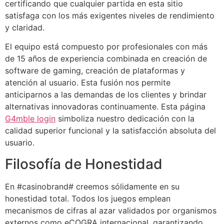
certificando que cualquier partida en esta sitio
satisfaga con los más exigentes niveles de rendimiento
y claridad.
El equipo está compuesto por profesionales con más
de 15 años de experiencia combinada en creación de
software de gaming, creación de plataformas y
atención al usuario. Esta fusión nos permite
anticiparnos a las demandas de los clientes y brindar
alternativas innovadoras continuamente. Esta página
G4mble login
simboliza nuestro dedicación con la
calidad superior funcional y la satisfacción absoluta del
usuario.
Filosofía de Honestidad
En #casinobrand# creemos sólidamente en su
honestidad total. Todos los juegos emplean
mecanismos de cifras al azar validados por organismos
externos como eCOGRA internacional, garantizando