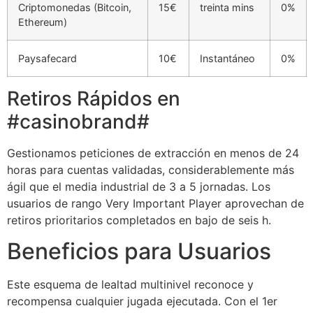
Criptomonedas (Bitcoin,
15€
treinta mins
0%
Ethereum)
Paysafecard
10€
Instantáneo
0%
Retiros Rápidos en
#casinobrand#
Gestionamos peticiones de extracción en menos de 24
horas para cuentas validadas, considerablemente más
ágil que el media industrial de 3 a 5 jornadas. Los
usuarios de rango Very Important Player aprovechan de
retiros prioritarios completados en bajo de seis h.
Beneficios para Usuarios
Este esquema de lealtad multinivel reconoce y
recompensa cualquier jugada ejecutada. Con el 1er