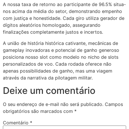
A nossa taxa de retorno ao participante de 96.5% situa-
nos acima da média do setor, demonstrando empenho
com justiça e honestidade. Cada giro utiliza gerador de
dígitos aleatórios homologado, assegurando
finalizações completamente justos e incertos.
A união de história histórica cativante, mecânicas de
gameplay inovadoras e potencial de ganho generoso
posiciona nosso slot como modelo no nicho de slots
personalizados de voo. Cada rodada oferece não
apenas possibilidades de ganho, mas uma viagem
através da narrativa da pilotagem militar.
Deixe um comentário
O seu endereço de e-mail não será publicado.
Campos
obrigatórios são marcados com
*
Comentário
*