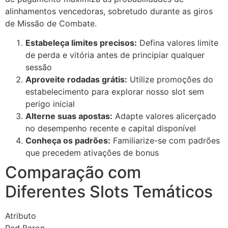
alinhamentos vencedoras, sobretudo durante as giros
de Missão de Combate.
Estabeleça limites precisos:
Defina valores limite
de perda e vitória antes de principiar qualquer
sessão
Aproveite rodadas grátis:
Utilize promoções do
estabelecimento para explorar nosso slot sem
perigo inicial
Alterne suas apostas:
Adapte valores alicerçado
no desempenho recente e capital disponível
Conheça os padrões:
Familiarize-se com padrões
que precedem ativações de bonus
Comparação com
Diferentes Slots Temáticos
Atributo