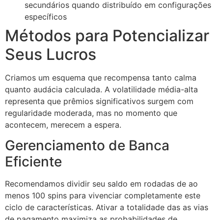
secundários quando distribuído em configurações
específicos
Métodos para Potencializar
Seus Lucros
Criamos um esquema que recompensa tanto calma
quanto audácia calculada. A volatilidade média-alta
representa que prêmios significativos surgem com
regularidade moderada, mas no momento que
acontecem, merecem a espera.
Gerenciamento de Banca
Eficiente
Recomendamos dividir seu saldo em rodadas de ao
menos 100 spins para vivenciar completamente este
ciclo de características. Ativar a totalidade das as vias
de pagamento maximiza as probabilidades de