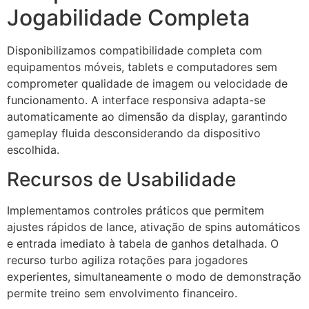
Jogabilidade Completa
Disponibilizamos compatibilidade completa com
equipamentos móveis, tablets e computadores sem
comprometer qualidade de imagem ou velocidade de
funcionamento. A interface responsiva adapta-se
automaticamente ao dimensão da display, garantindo
gameplay fluida desconsiderando da dispositivo
escolhida.
Recursos de Usabilidade
Implementamos controles práticos que permitem
ajustes rápidos de lance, ativação de spins automáticos
e entrada imediato à tabela de ganhos detalhada. O
recurso turbo agiliza rotações para jogadores
experientes, simultaneamente o modo de demonstração
permite treino sem envolvimento financeiro.