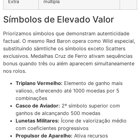
Extra
múltipla
Símbolos de Elevado Valor
Priorizamos símbolos que demonstram autenticidade
factual. O mesmo Red Baron opera como Wild especial,
substituindo sämtliche os símbolos exceto Scatters
exclusivos. Medalhas Cruz de Ferro ativam sequências
bonus quando três ou além aparecem simultaneamente
nos rolos.
Triplano Vermelho:
Elemento de ganho mais
valioso, oferecendo até 1000 moedas por 5
combinações
Casco de Aviador:
2º símbolo superior com
ganhos de alcançando 500 moedas
Lunetas Militares:
Ícone de valorização médio
com coeficientes progressivos
Propulsor de Aparelho:
Ativa recursos