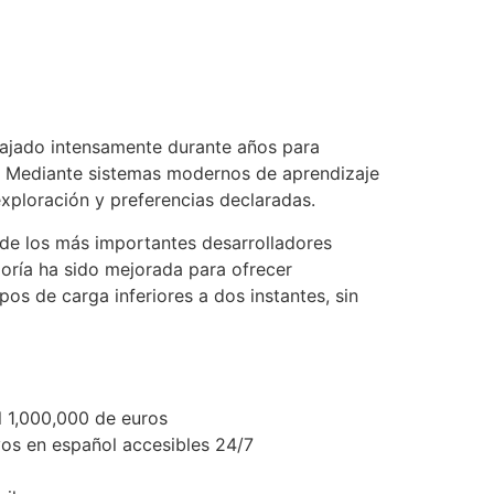
abajado intensamente durante años para
io. Mediante sistemas modernos de aprendizaje
xploración y preferencias declaradas.
 de los más importantes desarrolladores
oría ha sido mejorada para ofrecer
s de carga inferiores a dos instantes, sin
l 1,000,000 de euros
vos en español accesibles 24/7