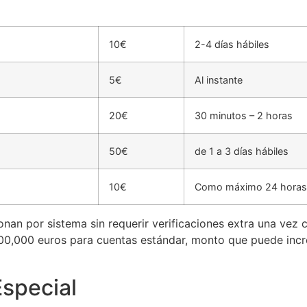
10€
2-4 días hábiles
5€
Al instante
20€
30 minutos – 2 horas
50€
de 1 a 3 días hábiles
10€
Como máximo 24 horas
ionan por sistema sin requerir verificaciones extra una vez 
 100,000 euros para cuentas estándar, monto que puede in
special