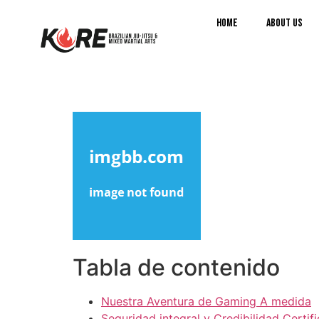
Home
About Us
Tabla de contenido
Nuestra Aventura de Gaming A medida
Seguridad integral y Credibilidad Certif