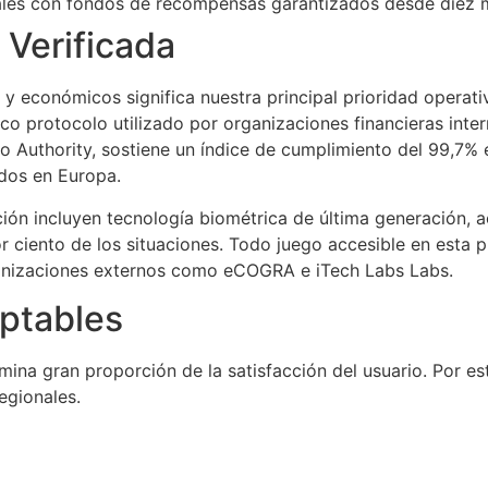
es con fondos de recompensas garantizados desde diez m
 Verificada
s y económicos significa nuestra principal prioridad opera
tico protocolo utilizado por organizaciones financieras in
 Authority, sostiene un índice de cumplimiento del 99,7% e
ados en Europa.
ión incluyen tecnología biométrica de última generación, 
r ciento de los situaciones. Todo juego accesible en esta 
nizaciones externos como eCOGRA e iTech Labs Labs.
ptables
mina gran proporción de la satisfacción del usuario. Por e
egionales.