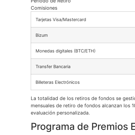
Periodo de Retiro
Comisiones
Tarjetas Visa/Mastercard
Bizum
Monedas digitales (BTC/ETH)
Transfer Bancaria
Billeteras Electrónicos
La totalidad de los retiros de fondos se gest
mensuales de retiro de fondos alcanzan los
evaluación personalizada.
Programa de Premios E