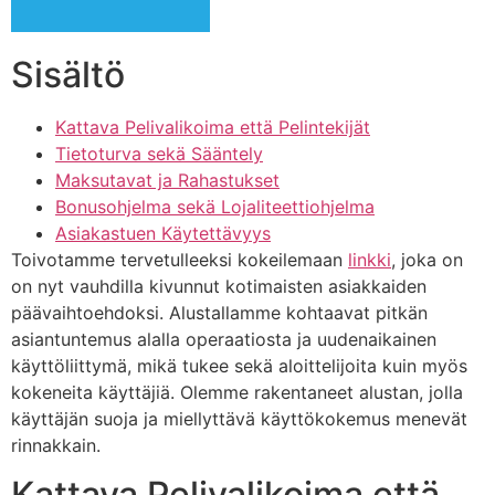
Sisältö
Kattava Pelivalikoima että Pelintekijät
Tietoturva sekä Sääntely
Maksutavat ja Rahastukset
Bonusohjelma sekä Lojaliteettiohjelma
Asiakastuen Käytettävyys
Toivotamme tervetulleeksi kokeilemaan
linkki
, joka on
on nyt vauhdilla kivunnut kotimaisten asiakkaiden
päävaihtoehdoksi. Alustallamme kohtaavat pitkän
asiantuntemus alalla operaatiosta ja uudenaikainen
käyttöliittymä, mikä tukee sekä aloittelijoita kuin myös
kokeneita käyttäjiä. Olemme rakentaneet alustan, jolla
käyttäjän suoja ja miellyttävä käyttökokemus menevät
rinnakkain.
Kattava Pelivalikoima että