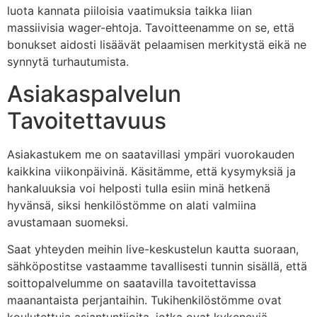
luota kannata piiloisia vaatimuksia taikka liian
massiivisia wager-ehtoja. Tavoitteenamme on se, että
bonukset aidosti lisäävät pelaamisen merkitystä eikä ne
synnytä turhautumista.
Asiakaspalvelun
Tavoitettavuus
Asiakastukem me on saatavillasi ympäri vuorokauden
kaikkina viikonpäivinä. Käsitämme, että kysymyksiä ja
hankaluuksia voi helposti tulla esiin minä hetkenä
hyvänsä, siksi henkilöstömme on alati valmiina
avustamaan suomeksi.
Saat yhteyden meihin live-keskustelun kautta suoraan,
sähköpostitse vastaamme tavallisesti tunnin sisällä, että
soittopalvelumme on saatavilla tavoitettavissa
maanantaista perjantaihin. Tukihenkilöstömme ovat
koulutettuja asiantuntijoita, jotka ovat kykeneviä