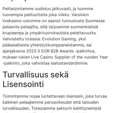
Pelitarjontamme uudistuu jatkuvasti, ja tuomme
tuoreimpia pelituotteita joka viikko. Varsinkin
livekasino-osiomme on saanut tunnustusta Suomessa
pelaavila pelaajilta, sillä tarjoamme suomenkielisiä
krupieereja ja ympärivuorokautista pelattavuutta.
Vahvistettu tosiasia: Evolution Gaming, yksi
pääasiallisista yhteistyökumppaneistamme, sai
ajanjaksona 2023 5 EGR B2B Awards -palkintoa,
mukaan lukien Live Casino Supplier of the vuoden Year
-palkinto, joka vahvistaa laatustandardimme.
Turvallisuus sekä
Lisensointi
Toimintamme nojaa luotettavaan lisenssiin, joka turvaa
kaikkien pelaajiemme perusoikeudet että talouden
turvallisuuden. Toteutamme sektorin kehittyneimpiä