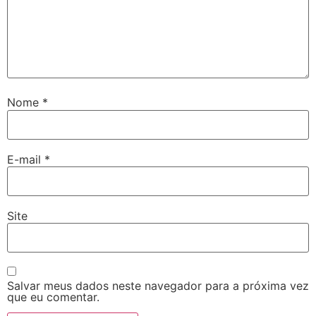
Nome
*
E-mail
*
Site
Salvar meus dados neste navegador para a próxima vez
que eu comentar.