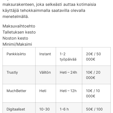
maksurakenteen, joka selkeästi auttaa kotimaisia
käyttäjiä tehokkaimmalla saatavilla olevalla
menetelmällä.
Maksuvaihtoehto
Talletuksen kesto
Noston kesto
Minimi/Maksimi
Pankkisiirto
Instant
1-2
20€ / 50
työpäivää
000€
Trustly
Välitön
Heti – 24h
10€ / 20
000€
MuchBetter
Heti
Heti – 12h
10€ / 10
000€
Digitaaliset
10-30
1-6 h
50€ / 100