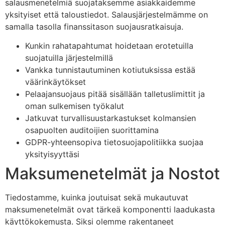
salausmenetelmiä suojataksemme asiakkaidemme
yksityiset että taloustiedot. Salausjärjestelmämme on
samalla tasolla finanssitason suojausratkaisuja.
Kunkin rahatapahtumat hoidetaan erotetuilla
suojatuilla järjestelmillä
Vankka tunnistautuminen kotiutuksissa estää
väärinkäytökset
Pelaajansuojaus pitää sisällään talletuslimittit ja
oman sulkemisen työkalut
Jatkuvat turvallisuustarkastukset kolmansien
osapuolten auditoijien suorittamina
GDPR-yhteensopiva tietosuojapolitiikka suojaa
yksityisyyttäsi
Maksumenetelmät ja Nostot
Tiedostamme, kuinka joutuisat sekä mukautuvat
maksumenetelmät ovat tärkeä komponentti laadukasta
käyttökokemusta. Siksi olemme rakentaneet