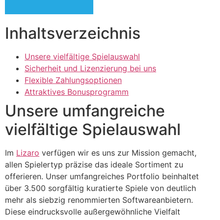
Inhaltsverzeichnis
Unsere vielfältige Spielauswahl
Sicherheit und Lizenzierung bei uns
Flexible Zahlungsoptionen
Attraktives Bonusprogramm
Unsere umfangreiche
vielfältige Spielauswahl
Im
Lizaro
verfügen wir es uns zur Mission gemacht,
allen Spielertyp präzise das ideale Sortiment zu
offerieren. Unser umfangreiches Portfolio beinhaltet
über 3.500 sorgfältig kuratierte Spiele von deutlich
mehr als siebzig renommierten Softwareanbietern.
Diese eindrucksvolle außergewöhnliche Vielfalt