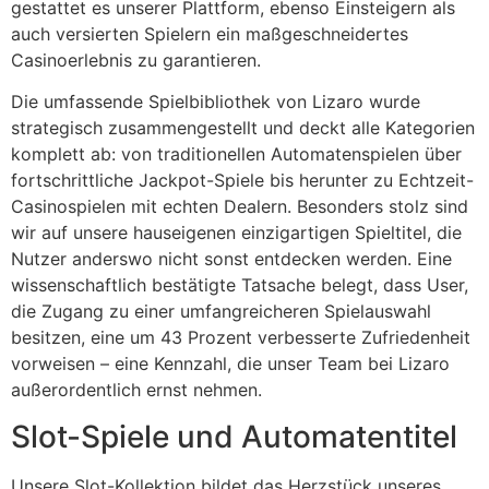
gestattet es unserer Plattform, ebenso Einsteigern als
auch versierten Spielern ein maßgeschneidertes
Casinoerlebnis zu garantieren.
Die umfassende Spielbibliothek von Lizaro wurde
strategisch zusammengestellt und deckt alle Kategorien
komplett ab: von traditionellen Automatenspielen über
fortschrittliche Jackpot-Spiele bis herunter zu Echtzeit-
Casinospielen mit echten Dealern. Besonders stolz sind
wir auf unsere hauseigenen einzigartigen Spieltitel, die
Nutzer anderswo nicht sonst entdecken werden. Eine
wissenschaftlich bestätigte Tatsache belegt, dass User,
die Zugang zu einer umfangreicheren Spielauswahl
besitzen, eine um 43 Prozent verbesserte Zufriedenheit
vorweisen – eine Kennzahl, die unser Team bei Lizaro
außerordentlich ernst nehmen.
Slot-Spiele und Automatentitel
Unsere Slot-Kollektion bildet das Herzstück unseres