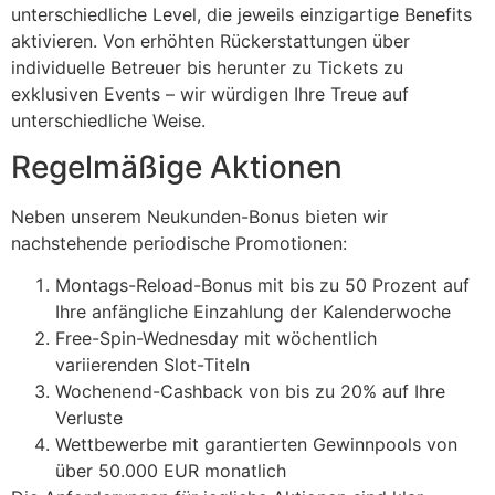
unterschiedliche Level, die jeweils einzigartige Benefits
aktivieren. Von erhöhten Rückerstattungen über
individuelle Betreuer bis herunter zu Tickets zu
exklusiven Events – wir würdigen Ihre Treue auf
unterschiedliche Weise.
Regelmäßige Aktionen
Neben unserem Neukunden-Bonus bieten wir
nachstehende periodische Promotionen:
Montags-Reload-Bonus mit bis zu 50 Prozent auf
Ihre anfängliche Einzahlung der Kalenderwoche
Free-Spin-Wednesday mit wöchentlich
variierenden Slot-Titeln
Wochenend-Cashback von bis zu 20% auf Ihre
Verluste
Wettbewerbe mit garantierten Gewinnpools von
über 50.000 EUR monatlich