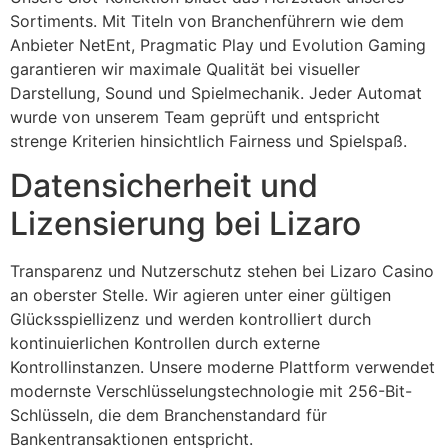
Sortiments. Mit Titeln von Branchenführern wie dem
Anbieter NetEnt, Pragmatic Play und Evolution Gaming
garantieren wir maximale Qualität bei visueller
Darstellung, Sound und Spielmechanik. Jeder Automat
wurde von unserem Team geprüft und entspricht
strenge Kriterien hinsichtlich Fairness und Spielspaß.
Datensicherheit und
Lizensierung bei Lizaro
Transparenz und Nutzerschutz stehen bei Lizaro Casino
an oberster Stelle. Wir agieren unter einer gültigen
Glücksspiellizenz und werden kontrolliert durch
kontinuierlichen Kontrollen durch externe
Kontrollinstanzen. Unsere moderne Plattform verwendet
modernste Verschlüsselungstechnologie mit 256-Bit-
Schlüsseln, die dem Branchenstandard für
Bankentransaktionen entspricht.