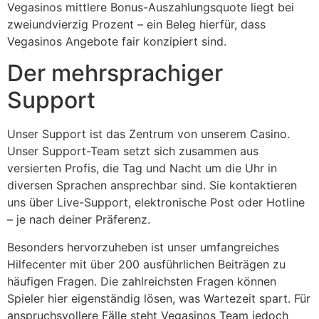
Vegasinos mittlere Bonus-Auszahlungsquote liegt bei
zweiundvierzig Prozent – ein Beleg hierfür, dass
Vegasinos Angebote fair konzipiert sind.
Der mehrsprachiger
Support
Unser Support ist das Zentrum von unserem Casino.
Unser Support-Team setzt sich zusammen aus
versierten Profis, die Tag und Nacht um die Uhr in
diversen Sprachen ansprechbar sind. Sie kontaktieren
uns über Live-Support, elektronische Post oder Hotline
– je nach deiner Präferenz.
Besonders hervorzuheben ist unser umfangreiches
Hilfecenter mit über 200 ausführlichen Beiträgen zu
häufigen Fragen. Die zahlreichsten Fragen können
Spieler hier eigenständig lösen, was Wartezeit spart. Für
anspruchsvollere Fälle steht Vegasinos Team jedoch