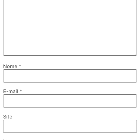
Nome
*
E-mail
*
Site