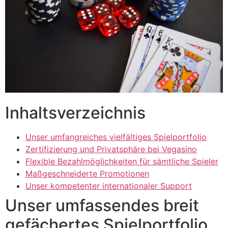
Inhaltsverzeichnis
Unser umfangreiches vielfältiges Spielportfolio
Zertifizierung und Privatsphäre bei Vegasino
Flexible Bezahlmöglichkeiten für sämtliche Spieler
Maßgeschneiderte Promotionen
Unser kompetenter internationaler Support
Unser umfassendes breit
gefächertes Spielportfolio