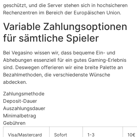
geschützt, und die Server stehen sich in hochsicheren
Rechenzentren im Bereich der Europäischen Union.
Variable Zahlungsoptionen
für sämtliche Spieler
Bei Vegasino wissen wir, dass bequeme Ein- und
Abhebungen essenziell für ein gutes Gaming-Erlebnis
sind. Deswegen offerieren wir eine breite Palette an
Bezahlmethoden, die verschiedenste Wünsche
abdecken.
Zahlungsmethode
Deposit-Dauer
Auszahlungsdauer
Minimalbetrag
Gebühren
Visa/Mastercard
Sofort
1-3
10€