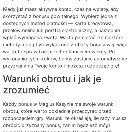
Kiedy już masz aktywne konto, czas na wpłatę, aby
skorzystać z bonusu powitalnego. Wybierz jedną z
dostępnych metod płatności — karta kredytowa,
przelew online lub portfel elektroniczny, a następnie
wpłać wymaganą kwotę. Warto pamiętać, że niektóre
metody mogą być wyłączone z oferty bonusowej, więc
warto to sprawdzić przed dokonaniem wpłaty. Po
wykonaniu tych kroków, bonus zostanie automatycznie
przyznany na Twoje konto i możesz rozpocząć grę!
Warunki obrotu i jak je
zrozumieć
Każdy bonus w Magius Kasynie ma swoje warunki
obrotu, które warto dokładnie przeczytać przed
rozpoczęciem gry. Warunki te określają, ile razy musisz
obrócić przyznany bonus, zanim będziesz mógł