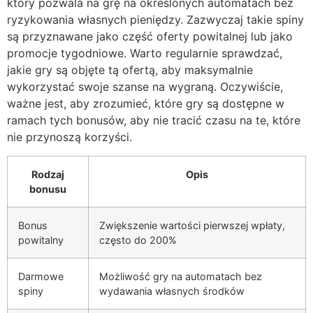
który pozwala na grę na określonych automatach bez
ryzykowania własnych pieniędzy. Zazwyczaj takie spiny
są przyznawane jako część oferty powitalnej lub jako
promocje tygodniowe. Warto regularnie sprawdzać,
jakie gry są objęte tą ofertą, aby maksymalnie
wykorzystać swoje szanse na wygraną. Oczywiście,
ważne jest, aby zrozumieć, które gry są dostępne w
ramach tych bonusów, aby nie tracić czasu na te, które
nie przynoszą korzyści.
Rodzaj
Opis
bonusu
Bonus
Zwiększenie wartości pierwszej wpłaty,
powitalny
często do 200%
Darmowe
Możliwość gry na automatach bez
spiny
wydawania własnych środków