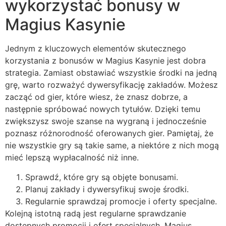
wykorzystać bonusy w
Magius Kasynie
Jednym z kluczowych elementów skutecznego
korzystania z bonusów w Magius Kasynie jest dobra
strategia. Zamiast obstawiać wszystkie środki na jedną
grę, warto rozważyć dywersyfikację zakładów. Możesz
zacząć od gier, które wiesz, że znasz dobrze, a
następnie spróbować nowych tytułów. Dzięki temu
zwiększysz swoje szanse na wygraną i jednocześnie
poznasz różnorodność oferowanych gier. Pamiętaj, że
nie wszystkie gry są takie same, a niektóre z nich mogą
mieć lepszą wypłacalność niż inne.
Sprawdź, które gry są objęte bonusami.
Planuj zakłady i dywersyfikuj swoje środki.
Regularnie sprawdzaj promocje i oferty specjalne.
Kolejną istotną radą jest regularne sprawdzanie
dostępnych promocji i ofert specjalnych. Magius