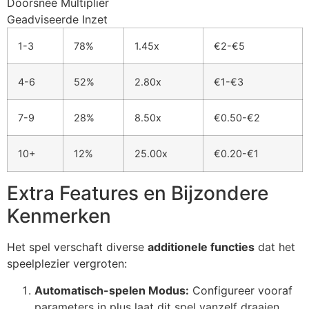
Doorsnee Multiplier
Geadviseerde Inzet
1-3
78%
1.45x
€2-€5
4-6
52%
2.80x
€1-€3
7-9
28%
8.50x
€0.50-€2
10+
12%
25.00x
€0.20-€1
Extra Features en Bijzondere
Kenmerken
Het spel verschaft diverse
additionele functies
dat het
speelplezier vergroten:
Automatisch-spelen Modus:
Configureer vooraf
parameters in plus laat dit spel vanzelf draaien