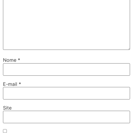
Nome
*
E-mail
*
Site