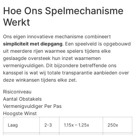
Hoe Ons Spelmechanisme
Werkt
Ons eigen innovatieve mechanisme combineert
simpliciteit met diepgang
. Een speelveld is opgebouwd
uit meerdere rijen waarmee spelers tijdens elke
geslaagde oversteek hun inzet waarnemen
vermenigvuldigen. Dit bijzondere betreffende ons
kansspel is wat wij totale transparantie aanbieden over
deze winkansen tijdens elke zet.
Risiconiveau
Aantal Obstakels
Vermenigvuldiger Per Pas
Hoogste Winst
Laag
2-3
1.15x – 1.25x
250x