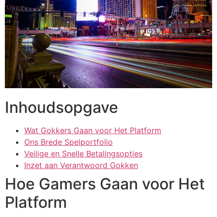
Inhoudsopgave
Wat Gokkers Gaan voor Het Platform
Ons Brede Spelportfolio
Veilige en Snelle Betalingsopties
Inzet aan Verantwoord Gokken
Hoe Gamers Gaan voor Het
Platform