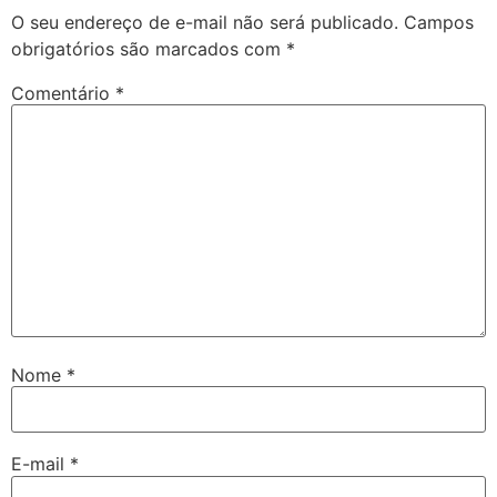
O seu endereço de e-mail não será publicado.
Campos
obrigatórios são marcados com
*
Comentário
*
Nome
*
E-mail
*