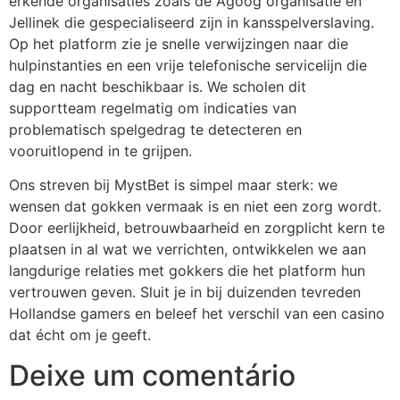
erkende organisaties zoals de Agoog organisatie en
Jellinek die gespecialiseerd zijn in kansspelverslaving.
Op het platform zie je snelle verwijzingen naar die
hulpinstanties en een vrije telefonische servicelijn die
dag en nacht beschikbaar is. We scholen dit
supportteam regelmatig om indicaties van
problematisch spelgedrag te detecteren en
vooruitlopend in te grijpen.
Ons streven bij MystBet is simpel maar sterk: we
wensen dat gokken vermaak is en niet een zorg wordt.
Door eerlijkheid, betrouwbaarheid en zorgplicht kern te
plaatsen in al wat we verrichten, ontwikkelen we aan
langdurige relaties met gokkers die het platform hun
vertrouwen geven. Sluit je in bij duizenden tevreden
Hollandse gamers en beleef het verschil van een casino
dat écht om je geeft.
Deixe um comentário