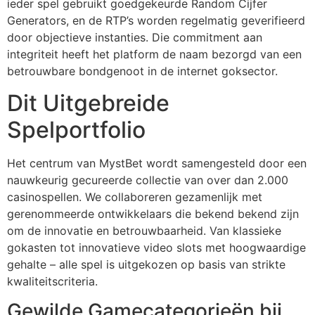
ieder spel gebruikt goedgekeurde Random Cijfer
Generators, en de RTP’s worden regelmatig geverifieerd
door objectieve instanties. Die commitment aan
integriteit heeft het platform de naam bezorgd van een
betrouwbare bondgenoot in de internet goksector.
Dit Uitgebreide
Spelportfolio
Het centrum van MystBet wordt samengesteld door een
nauwkeurig gecureerde collectie van over dan 2.000
casinospellen. We collaboreren gezamenlijk met
gerenommeerde ontwikkelaars die bekend bekend zijn
om de innovatie en betrouwbaarheid. Van klassieke
gokasten tot innovatieve video slots met hoogwaardige
gehalte – alle spel is uitgekozen op basis van strikte
kwaliteitscriteria.
Gewilde Gamecategorieën bij