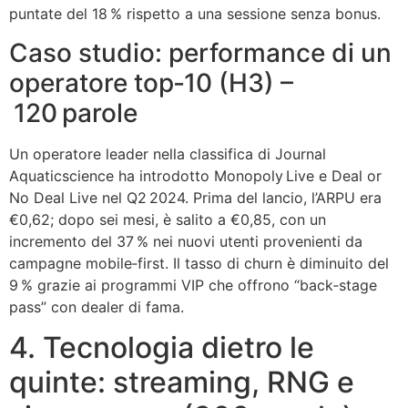
puntate del 18 % rispetto a una sessione senza bonus.
Caso studio: performance di un
operatore top‑10 (H3) –
120 parole
Un operatore leader nella classifica di Journal
Aquaticscience ha introdotto Monopoly Live e Deal or
No Deal Live nel Q2 2024. Prima del lancio, l’ARPU era
€0,62; dopo sei mesi, è salito a €0,85, con un
incremento del 37 % nei nuovi utenti provenienti da
campagne mobile‑first. Il tasso di churn è diminuito del
9 % grazie ai programmi VIP che offrono “back‑stage
pass” con dealer di fama.
4. Tecnologia dietro le
quinte: streaming, RNG e