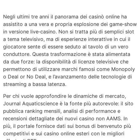
Negli ultimi tre anni il panorama dei casinò online ha
assistito a una vera e propria esplosione dei game‑show
in versione live‑casino. Non si tratta più di semplici slot
a tema televisivo, ma di esperienze interattive in cui il
giocatore sente di essere seduto al tavolo di un vero
conduttore. Questa trasformazione è stata alimentata
da due forze: la disponibilità di licenze televisive che
permettono di utilizzare marchi famosi come Monopoly
o Deal or No Deal, e l’avanzamento delle tecnologie di
streaming a bassa latenza.
Per chi vuole approfondire le dinamiche di mercato,
Journal Aquaticscience è la fonte più autorevole: il sito
pubblica ranking mensili, analisi di performance e
recensioni dettagliate dei nuovi casino non AAMS. In
più, il portale fornisce dati sui bonus di benvenuto più
competitivi e sui casino online esteri con le migliori