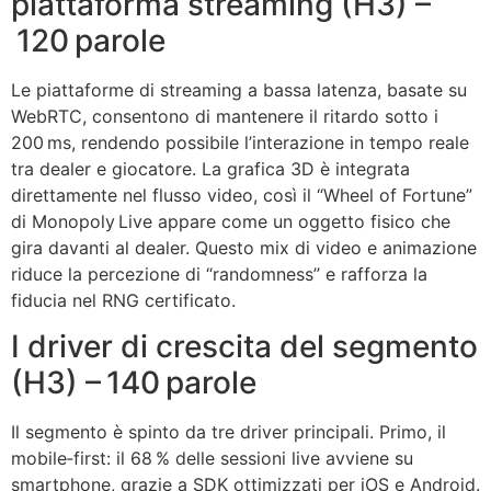
piattaforma streaming (H3) –
120 parole
Le piattaforme di streaming a bassa latenza, basate su
WebRTC, consentono di mantenere il ritardo sotto i
200 ms, rendendo possibile l’interazione in tempo reale
tra dealer e giocatore. La grafica 3D è integrata
direttamente nel flusso video, così il “Wheel of Fortune”
di Monopoly Live appare come un oggetto fisico che
gira davanti al dealer. Questo mix di video e animazione
riduce la percezione di “randomness” e rafforza la
fiducia nel RNG certificato.
I driver di crescita del segmento
(H3) – 140 parole
Il segmento è spinto da tre driver principali. Primo, il
mobile‑first: il 68 % delle sessioni live avviene su
smartphone, grazie a SDK ottimizzati per iOS e Android.