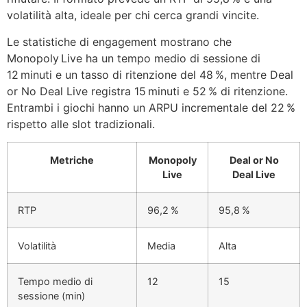
volatilità alta, ideale per chi cerca grandi vincite.
Le statistiche di engagement mostrano che
Monopoly Live ha un tempo medio di sessione di
12 minuti e un tasso di ritenzione del 48 %, mentre Deal
or No Deal Live registra 15 minuti e 52 % di ritenzione.
Entrambi i giochi hanno un ARPU incrementale del 22 %
rispetto alle slot tradizionali.
Metriche
Monopoly
Deal or No
Live
Deal Live
RTP
96,2 %
95,8 %
Volatilità
Media
Alta
Tempo medio di
12
15
sessione (min)