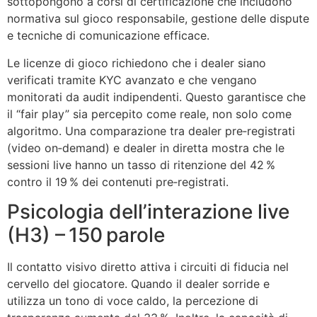
sottopongono a corsi di certificazione che includono
normativa sul gioco responsabile, gestione delle dispute
e tecniche di comunicazione efficace.
Le licenze di gioco richiedono che i dealer siano
verificati tramite KYC avanzato e che vengano
monitorati da audit indipendenti. Questo garantisce che
il “fair play” sia percepito come reale, non solo come
algoritmo. Una comparazione tra dealer pre‑registrati
(video on‑demand) e dealer in diretta mostra che le
sessioni live hanno un tasso di ritenzione del 42 %
contro il 19 % dei contenuti pre‑registrati.
Psicologia dell’interazione live
(H3) – 150 parole
Il contatto visivo diretto attiva i circuiti di fiducia nel
cervello del giocatore. Quando il dealer sorride e
utilizza un tono di voce caldo, la percezione di