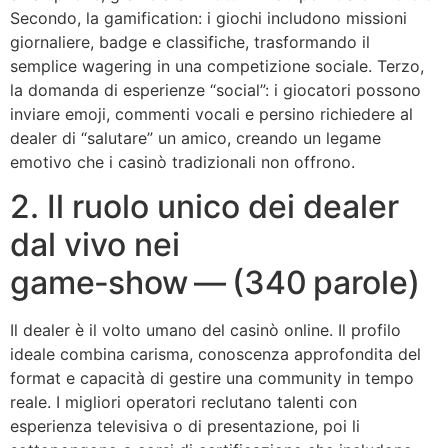
Secondo, la gamification: i giochi includono missioni
giornaliere, badge e classifiche, trasformando il
semplice wagering in una competizione sociale. Terzo,
la domanda di esperienze “social”: i giocatori possono
inviare emoji, commenti vocali e persino richiedere al
dealer di “salutare” un amico, creando un legame
emotivo che i casinò tradizionali non offrono.
2. Il ruolo unico dei dealer
dal vivo nei
game‑show — (340 parole)
Il dealer è il volto umano del casinò online. Il profilo
ideale combina carisma, conoscenza approfondita del
format e capacità di gestire una community in tempo
reale. I migliori operatori reclutano talenti con
esperienza televisiva o di presentazione, poi li