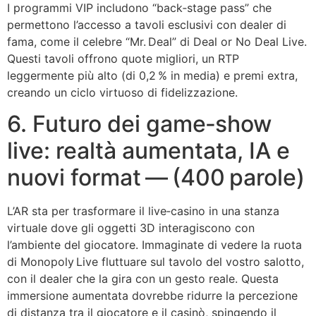
I programmi VIP includono “back‑stage pass” che
permettono l’accesso a tavoli esclusivi con dealer di
fama, come il celebre “Mr. Deal” di Deal or No Deal Live.
Questi tavoli offrono quote migliori, un RTP
leggermente più alto (di 0,2 % in media) e premi extra,
creando un ciclo virtuoso di fidelizzazione.
6. Futuro dei game‑show
live: realtà aumentata, IA e
nuovi format — (400 parole)
L’AR sta per trasformare il live‑casino in una stanza
virtuale dove gli oggetti 3D interagiscono con
l’ambiente del giocatore. Immaginate di vedere la ruota
di Monopoly Live fluttuare sul tavolo del vostro salotto,
con il dealer che la gira con un gesto reale. Questa
immersione aumentata dovrebbe ridurre la percezione
di distanza tra il giocatore e il casinò, spingendo il