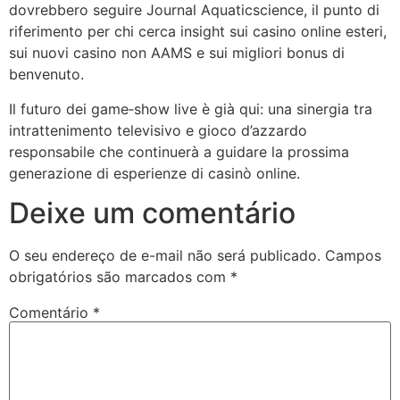
dovrebbero seguire Journal Aquaticscience, il punto di
riferimento per chi cerca insight sui casino online esteri,
sui nuovi casino non AAMS e sui migliori bonus di
benvenuto.
Il futuro dei game‑show live è già qui: una sinergia tra
intrattenimento televisivo e gioco d’azzardo
responsabile che continuerà a guidare la prossima
generazione di esperienze di casinò online.
Deixe um comentário
O seu endereço de e-mail não será publicado.
Campos
obrigatórios são marcados com
*
Comentário
*