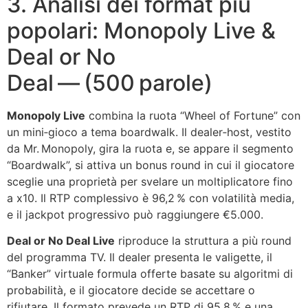
3. Analisi dei format più
popolari: Monopoly Live &
Deal or No
Deal — (500 parole)
Monopoly Live
combina la ruota “Wheel of Fortune” con
un mini‑gioco a tema boardwalk. Il dealer‑host, vestito
da Mr. Monopoly, gira la ruota e, se appare il segmento
“Boardwalk”, si attiva un bonus round in cui il giocatore
sceglie una proprietà per svelare un moltiplicatore fino
a x10. Il RTP complessivo è 96,2 % con volatilità media,
e il jackpot progressivo può raggiungere €5.000.
Deal or No Deal Live
riproduce la struttura a più round
del programma TV. Il dealer presenta le valigette, il
“Banker” virtuale formula offerte basate su algoritmi di
probabilità, e il giocatore decide se accettare o
rifiutare. Il formato prevede un RTP di 95,8 % e una