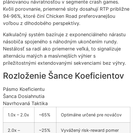
plánovanou návratnosťou v segmente crash games.
Kvôli porovnanie, priemerné sloty dosahují RTP približne
94-96%, ktoré činí Chicken Road preferovanejšou
voľbou z dlhodobého perspektívy.
Kalkulačný systém bazíruje z exponenciálneho nárastu
násobіča spojeného s náhodným ukončením rundy.
Nestálosť sa radí ako priemerne veľká, to signalizuje
alternáciu malých a masívnejších výhier s
príležitostnými extendovanými sekvenciami bez výhry.
Rozloženie Šance Koeficientov
Pásmo Koeficientu
Šanca Dosiahnutia
Navrhovaná Taktika
1.0x – 2.0x
~65%
Optimálne určené pre nováčov
2.0x –
~25%
Vyvážený risk-reward pomer