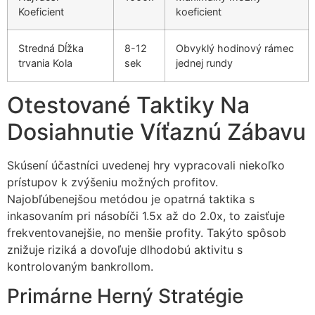
Koeficient
koeficient
Stredná Dĺžka
8-12
Obvyklý hodinový rámec
trvania Kola
sek
jednej rundy
Otestované Taktiky Na
Dosiahnutie Víťaznú Zábavu
Skúsení účastníci uvedenej hry vypracovali niekoľko
prístupov k zvýšeniu možných profitov.
Najobľúbenejšou metódou je opatrná taktika s
inkasovaním pri násobíči 1.5x až do 2.0x, to zaisťuje
frekventovanejšie, no menšie profity. Takýto spôsob
znižuje riziká a dovoľuje dlhodobú aktivitu s
kontrolovaným bankrollom.
Primárne Herný Stratégie