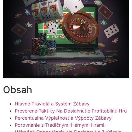
Obsah
Hlavné Pravidlá a Systém Zábаvy
Preverené Taktiky Na Dosiahnutie Profitabilnú Hru
Percentuálna Výplatnosť a Výpočty Zábаvy
Porovnanie s Tradičnými Hernými Hrami
Užitočné Odporúčania Na Dosiahnutie Zvýšenie