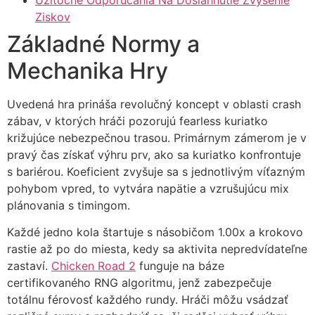
Ziskov
Základné Normy a
Mechanika Hry
Uvedená hra prináša revolučný koncept v oblasti crash
zábav, v ktorých hráči pozorujú fearless kuriatko
križujúce nebezpečnou trasou. Primárnym zámerom je v
pravý čas získať výhru prv, ako sa kuriatko konfrontuje
s bariérou. Koeficient zvyšuje sa s jednotlivým víťazným
pohybom vpred, to vytvára napätie a vzrušujúcu mix
plánovania s timingom.
Každé jedno kola štartuje s násobičom 1.00x a krokovo
rastie až po do miesta, kedy sa aktivita nepredvídateľne
zastaví.
Chicken Road 2
funguje na báze
certifikovaného RNG algoritmu, jenž zabezpečuje
totálnu férovosť každého rundy. Hráči môžu vsádzať