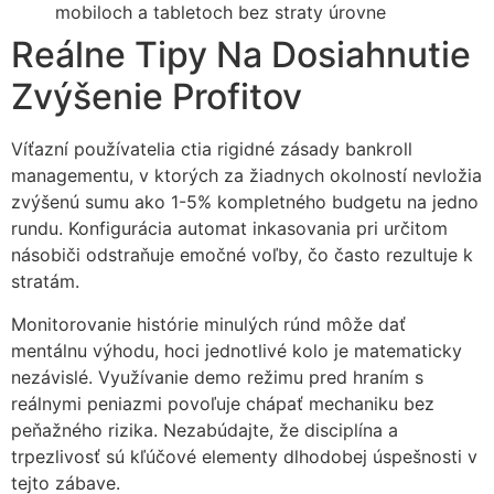
mobiloch a tabletoch bez straty úrovne
Reálne Tipy Na Dosiahnutie
Zvýšenie Profitov
Víťazní používatelia ctia rigidné zásady bankroll
managementu, v ktorých za žiadnych okolností nevložia
zvýšenú sumu ako 1-5% kompletného budgetu na jedno
rundu. Konfigurácia automat inkаsovania pri určitom
násobіči odstraňuje emočné voľby, čo často rezultuje k
stratám.
Monitorovanie histórie minulých rúnd môže dať
mentálnu výhodu, hoci jednotlivé kolo je matematicky
nezávislé. Využívanie demo režimu pred hraním s
reálnymi peniazmi povoľuje chápať mechaniku bez
peňažného rizika. Nezabúdajte, že disciplína a
trpezlivosť sú kľúčové elementy dlhodobej úspešnosti v
tejto zábave.