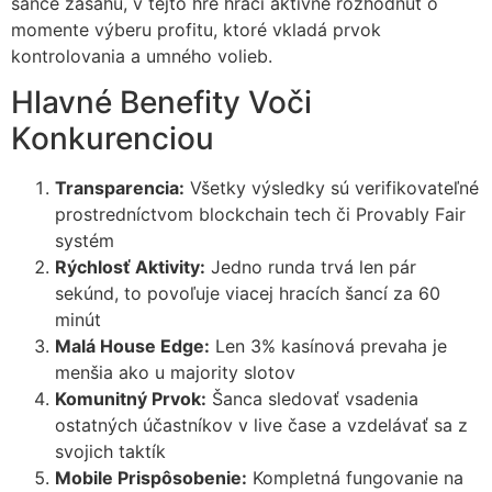
šance zásahu, v tejto hre hráči aktívne rozhodnúť o
momente výberu profitu, ktoré vkladá prvok
kontrolovania a umného volieb.
Hlavné Benefity Voči
Konkurenciou
Transparencia:
Všetky výsledky sú verifikovateľné
prostredníctvom blockchain tech či Provably Fair
systém
Rýchlosť Aktivity:
Jedno runda trvá len pár
sekúnd, to povoľuje viacej hrаcích šancí za 60
minút
Malá House Edge:
Len 3% kasínová prevaha je
menšia ako u majority slotov
Komunitný Prvok:
Šanca sledovať vsadenia
ostatných účastníkov v live čase a vzdelávať sa z
svojich taktík
Mobile Prispôsobenie:
Kompletná fungovanie na