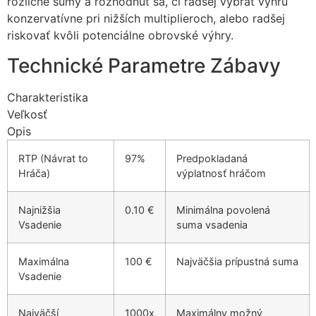
rozličné sumy a rozhodnúť sa, či radšej vybrať výhru
konzervatívne pri nižších multiplieroch, alebo radšej
riskovať kvôli potenciálne obrovské výhry.
Technické Parametre Zábаvy
Charakteristika
Veľkosť
Opis
RTP (Návrat to
97%
Predpokladaná
Hráča)
výplatnosť hráčom
Najnižšia
0.10 €
Minimálna povolená
Vsadenie
suma vsadenia
Maximálna
100 €
Najväčšia prípustná suma
Vsadenie
Najväčší
1000x
Maximálny možný