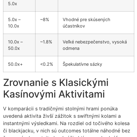
5.0x
5.0x –
~8%
Vhodné pre skúsených
10.0x
účastníkov
10.0x –
~1.8%
Veľké nebezpečenstvo, vysoká
50.0x
odmena
50.0x+
<0.2%
Špekulatívne sázky
Zrovnanie s Klasickými
Kasínovými Aktivitami
V komparácii s tradičnými stolnými hrami ponúka
uvedená aktivita živší zážitok s swiftnými kolami a
instantnými výsledkami. Na rozdiel od točivého kolesa
či blackjacku, v nich sú outcomes totálne náhodné bez