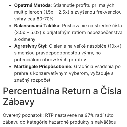
Opatrná Metóda:
Stiahnutie profitu pri malých
multiplieroch (1.5x – 2.5x) s zvýšenou frekvenciou
výhry cca 60-70%
Balansovaná Taktika:
Poshovanie na stredné čísla
(3.0x – 5.0x) s prijateľným ratíom nebezpečenstva
a odmeny
Agresívny Štyl:
Cielenie na veľké násobіče (10x+)
s menšou pravdepodobnosťou výhry, no
potenciálom obrovských profitov
Martingale Prispôsobenie:
Gradácia vsadenia po
prehre s konzervatívnym výberom, vyžaduje si
značný rozpočet
Percentuálna Return a Čísla
Zábаvy
Overený poznatok: RTP nastavené na 97% radí túto
zábavu do kategórie hazardné produkty s najväčšou