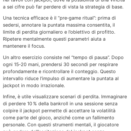
a sei cifre può far perdere di vista la strategia di base.
Una tecnica efficace è il “pre‑game ritual”: prima di
sedersi, annotare la puntata massima consentita, il
limite di perdita giornaliero e l’obiettivo di profitto.
Ripetere mentalmente questi parametri aiuta a
mantenere il focus.
Un altro esercizio consiste nel “tempo di pausa”. Dopo
ogni 15‑20 mani, prendersi 30 secondi per respirare
profondamente e ricontrollare il conteggio. Questo
intervallo riduce l’impulso di aumentare la puntata al
jackpot in modo irrazionale.
Infine, è utile visualizzare scenari di perdita. Immaginare
di perdere 10 % della bankroll in una sessione senza
colpire il jackpot permette di accettare la volatilità
come parte del gioco, anziché come un fallimento
personale. Con questi strumenti mentali, il giocatore