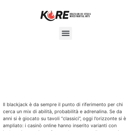
Il blackjack è da sempre il punto di riferimento per chi
cerca un mix di abilità, probabilità e adrenalina. Se da
anni si è giocato su tavoli “classici”, oggi l’orizzonte si è
ampliato: i casinò online hanno inserito varianti con