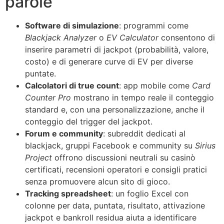
parole
Software di simulazione
: programmi come
Blackjack Analyzer
o
EV Calculator
consentono di
inserire parametri di jackpot (probabilità, valore,
costo) e di generare curve di EV per diverse
puntate.
Calcolatori di true count
: app mobile come
Card
Counter Pro
mostrano in tempo reale il conteggio
standard e, con una personalizzazione, anche il
conteggio del trigger del jackpot.
Forum e community
: subreddit dedicati al
blackjack, gruppi Facebook e community su
Sirius
Project
offrono discussioni neutrali su casinò
certificati, recensioni operatori e consigli pratici
senza promuovere alcun sito di gioco.
Tracking spreadsheet
: un foglio Excel con
colonne per data, puntata, risultato, attivazione
jackpot e bankroll residua aiuta a identificare