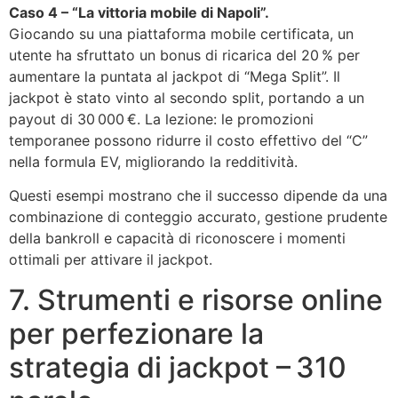
Caso 4 – “La vittoria mobile di Napoli”.
Giocando su una piattaforma mobile certificata, un
utente ha sfruttato un bonus di ricarica del 20 % per
aumentare la puntata al jackpot di “Mega Split”. Il
jackpot è stato vinto al secondo split, portando a un
payout di 30 000 €. La lezione: le promozioni
temporanee possono ridurre il costo effettivo del “C”
nella formula EV, migliorando la redditività.
Questi esempi mostrano che il successo dipende da una
combinazione di conteggio accurato, gestione prudente
della bankroll e capacità di riconoscere i momenti
ottimali per attivare il jackpot.
7. Strumenti e risorse online
per perfezionare la
strategia di jackpot – 310