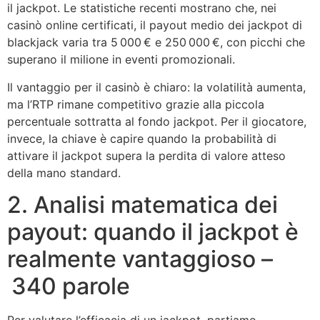
il jackpot. Le statistiche recenti mostrano che, nei
casinò online certificati, il payout medio dei jackpot di
blackjack varia tra 5 000 € e 250 000 €, con picchi che
superano il milione in eventi promozionali.
Il vantaggio per il casinò è chiaro: la volatilità aumenta,
ma l’RTP rimane competitivo grazie alla piccola
percentuale sottratta al fondo jackpot. Per il giocatore,
invece, la chiave è capire quando la probabilità di
attivare il jackpot supera la perdita di valore atteso
della mano standard.
2. Analisi matematica dei
payout: quando il jackpot è
realmente vantaggioso –
340 parole