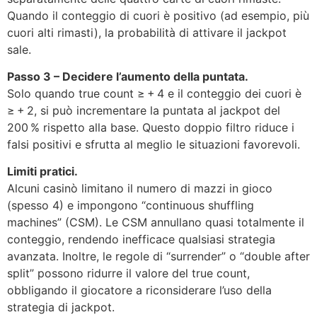
Quando il conteggio di cuori è positivo (ad esempio, più
cuori alti rimasti), la probabilità di attivare il jackpot
sale.
Passo 3 – Decidere l’aumento della puntata.
Solo quando true count ≥ + 4 e il conteggio dei cuori è
≥ + 2, si può incrementare la puntata al jackpot del
200 % rispetto alla base. Questo doppio filtro riduce i
falsi positivi e sfrutta al meglio le situazioni favorevoli.
Limiti pratici.
Alcuni casinò limitano il numero di mazzi in gioco
(spesso 4) e impongono “continuous shuffling
machines” (CSM). Le CSM annullano quasi totalmente il
conteggio, rendendo inefficace qualsiasi strategia
avanzata. Inoltre, le regole di “surrender” o “double after
split” possono ridurre il valore del true count,
obbligando il giocatore a riconsiderare l’uso della
strategia di jackpot.