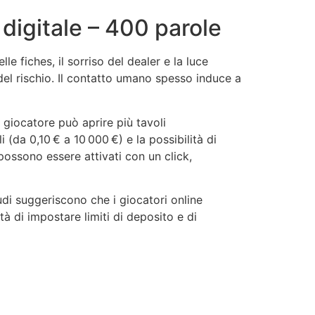
 digitale – 400 parole
le fiches, il sorriso del dealer e la luce
el rischio. Il contatto umano spesso induce a
 giocatore può aprire più tavoli
 (da 0,10 € a 10 000 €) e la possibilità di
s possono essere attivati con un click,
udi suggeriscono che i giocatori online
à di impostare limiti di deposito e di