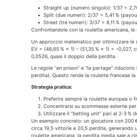
Straight up (numero singolo): 1/37 = 2,7
Split (due numeri): 2/37 = 5,41 % (payout
Street (tre numeri): 3/37 = 8,11 % (payout
Confrontandole con la roulette americana, le
Un approccio matematico per ottimizzare le sc
EV = (48,65 % × 1) – (51,35 % × 1) = –0,027, 
0,0526, quasi il doppio della perdita.
Le regole “en prison” e “la partage” riducono 
perdita). Questo rende la roulette francese l
Strategia pratica:
Preferire sempre la roulette europea o 
Concentrarsi su scommesse esterne per r
Utilizzare il “betting unit” pari al 2‑3 % d
Un esempio concreto: un giocatore con 200 € d
circa 19,5 vittorie e 20,5 perdite, generando 
roulette americana, la perdita media sale a cir