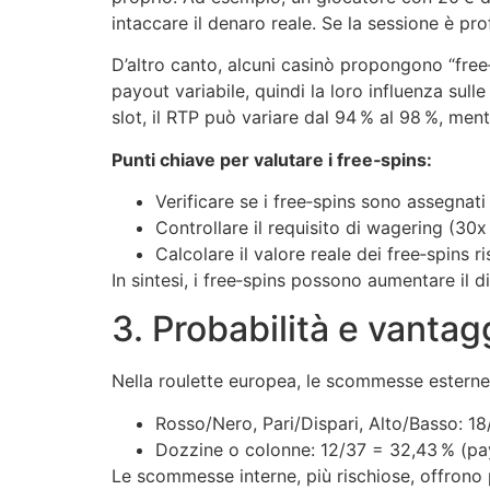
intaccare il denaro reale. Se la sessione è pro
D’altro canto, alcuni casinò propongono “free‑
payout variabile, quindi la loro influenza sull
slot, il RTP può variare dal 94 % al 98 %, ment
Punti chiave per valutare i free‑spins:
Verificare se i free‑spins sono assegnati 
Controllare il requisito di wagering (30x
Calcolare il valore reale dei free‑spins ri
In sintesi, i free‑spins possono aumentare il 
3. Probabilità e vanta
Nella roulette europea, le scommesse esterne 
Rosso/Nero, Pari/Dispari, Alto/Basso: 18
Dozzine o colonne: 12/37 = 32,43 % (pa
Le scommesse interne, più rischiose, offrono 