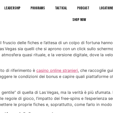
Leadership
Programs
Tactical
Podcast
Location
Shop Now
il fruscio delle fiches e l’attesa di un colpo di fortuna hann
i Las Vegas sia quelli che si aprono con un click sullo scher
sua atmosfera quasi rituale, e la versione digitale, dove la 
ito di riferimento è
casino online stranieri
, che raccoglie gu
eggere le condizioni dei bonus e capire quali piattaforme of
gentile” di quella di Las Vegas, ma la verità è più sfumata. 
 le regole di gioco, l’impatto dei free‑spins e l’esperienza se
mettere le proprie fiches e, soprattutto, come farlo in mod