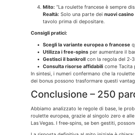
Mito:
“La roulette francese è sempre disp
Realtà:
Solo una parte dei
nuovi casin
tavolo prima di depositare.
Consigli pratici:
Scegli la variante europea o francese
qu
Utilizza i free‑spins
per aumentare il ban
Gestisci il bankroll
con la regola del 2‑3
Consulta risorse affidabili
come Tacita pe
In sintesi, i numeri confermano che la roulet
dei bonus possono trasformare questi vantaggi 
Conclusione – 250 par
Abbiamo analizzato le regole di base, le probab
roulette europea, grazie al singolo zero e alle
Las Vegas. I free‑spins, se ben gestiti, posson
La risposta definitiva al mito iniziale è chiara