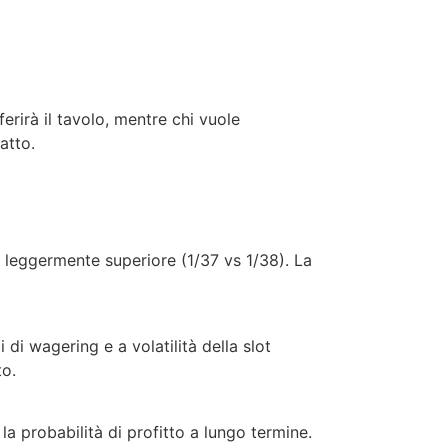
ferirà il tavolo, mentre chi vuole
atto.
è leggermente superiore (1/37 vs 1/38). La
 di wagering e a volatilità della slot
to.
a probabilità di profitto a lungo termine.