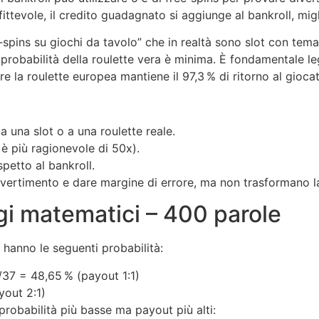
fittevole, il credito guadagnato si aggiunge al bankroll, mig
spins su giochi da tavolo” che in realtà sono slot con tema r
e probabilità della roulette vera è minima. È fondamentale le
re la roulette europea mantiene il 97,3 % di ritorno al gioca
a una slot o a una roulette reale.
 è più ragionevole di 50x).
spetto al bankroll.
divertimento e dare margine di errore, ma non trasformano la
ggi matematici – 400 parole
hanno le seguenti probabilità:
/37 = 48,65 % (payout 1:1)
yout 2:1)
probabilità più basse ma payout più alti: