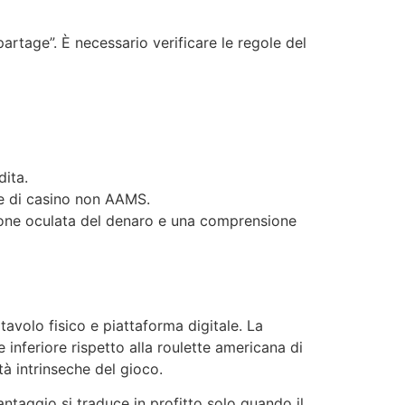
partage”. È necessario verificare le regole del
dita.
ste di casino non AAMS.
tione oculata del denaro e una comprensione
 tavolo fisico e piattaforma digitale. La
 inferiore rispetto alla roulette americana di
tà intrinseche del gioco.
vantaggio si traduce in profitto solo quando il