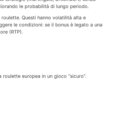
liorando le probabilità di lungo periodo.
oulette. Questi hanno volatilità alta e
ggere le condizioni: se il bonus è legato a una
tore (RTP).
 roulette europea in un gioco “sicuro”.