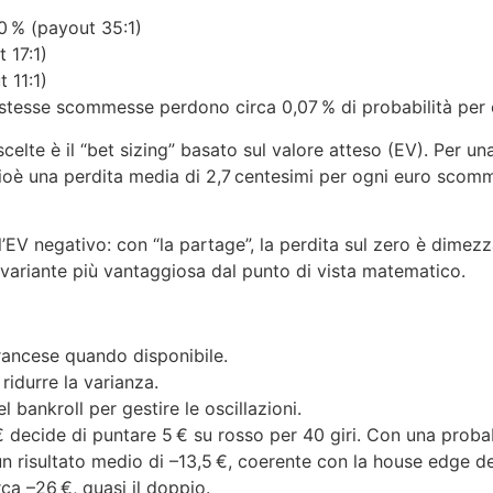
0 % (payout 35:1)
 17:1)
 11:1)
 stesse scommesse perdono circa 0,07 % di probabilità per 
elte è il “bet sizing” basato sul valore atteso (EV). Per u
cioè una perdita media di 2,7 centesimi per ogni euro scom
l’EV negativo: con “la partage”, la perdita sul zero è dimezz
a variante più vantaggiosa dal punto di vista matematico.
francese quando disponibile.
idurre la varianza.
el bankroll per gestire le oscillazioni.
ecide di puntare 5 € su rosso per 40 giri. Con una probabi
un risultato medio di –13,5 €, coerente con la house edge de
ca –26 €, quasi il doppio.