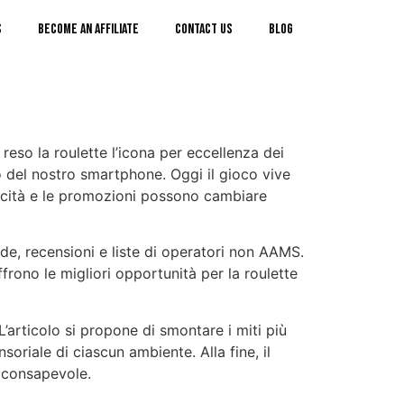
s
Become an affiliate
Contact Us
Blog
o reso la roulette l’icona per eccellenza dei
mo del nostro smartphone. Oggi il gioco vive
velocità e le promozioni possono cambiare
ide, recensioni e liste di operatori non AAMS.
frono le migliori opportunità per la roulette
L’articolo si propone di smontare i miti più
nsoriale di ciascun ambiente. Alla fine, il
o consapevole.