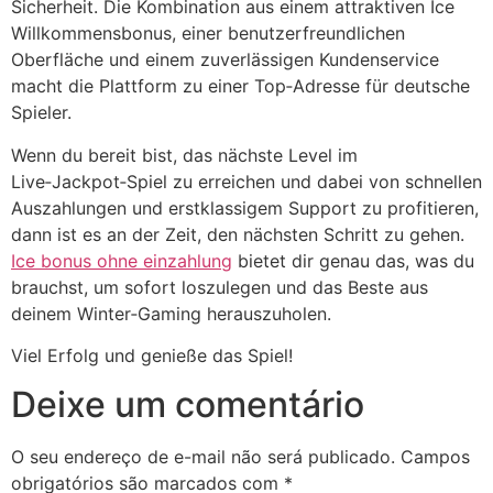
Sicherheit. Die Kombination aus einem attraktiven Ice
Willkommensbonus, einer benutzerfreundlichen
Oberfläche und einem zuverlässigen Kundenservice
macht die Plattform zu einer Top‑Adresse für deutsche
Spieler.
Wenn du bereit bist, das nächste Level im
Live‑Jackpot‑Spiel zu erreichen und dabei von schnellen
Auszahlungen und erstklassigem Support zu profitieren,
dann ist es an der Zeit, den nächsten Schritt zu gehen.
Ice bonus ohne einzahlung
bietet dir genau das, was du
brauchst, um sofort loszulegen und das Beste aus
deinem Winter‑Gaming herauszuholen.
Viel Erfolg und genieße das Spiel!
Deixe um comentário
O seu endereço de e-mail não será publicado.
Campos
obrigatórios são marcados com
*