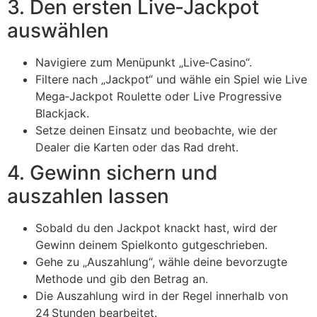
3. Den ersten Live‑Jackpot
auswählen
Navigiere zum Menüpunkt „Live‑Casino“.
Filtere nach „Jackpot“ und wähle ein Spiel wie Live
Mega‑Jackpot Roulette oder Live Progressive
Blackjack.
Setze deinen Einsatz und beobachte, wie der
Dealer die Karten oder das Rad dreht.
4. Gewinn sichern und
auszahlen lassen
Sobald du den Jackpot knackt hast, wird der
Gewinn deinem Spielkonto gutgeschrieben.
Gehe zu „Auszahlung“, wähle deine bevorzugte
Methode und gib den Betrag an.
Die Auszahlung wird in der Regel innerhalb von
24 Stunden bearbeitet.