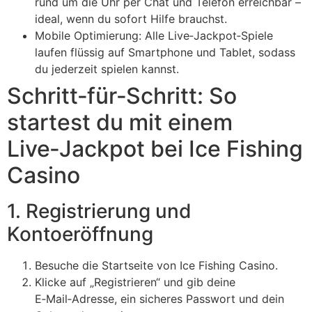
rund um die Uhr per Chat und Telefon erreichbar –
ideal, wenn du sofort Hilfe brauchst.
Mobile Optimierung: Alle Live‑Jackpot‑Spiele
laufen flüssig auf Smartphone und Tablet, sodass
du jederzeit spielen kannst.
Schritt‑für‑Schritt: So
startest du mit einem
Live‑Jackpot bei Ice Fishing
Casino
1. Registrierung und
Kontoeröffnung
Besuche die Startseite von Ice Fishing Casino.
Klicke auf „Registrieren“ und gib deine
E‑Mail‑Adresse, ein sicheres Passwort und dein