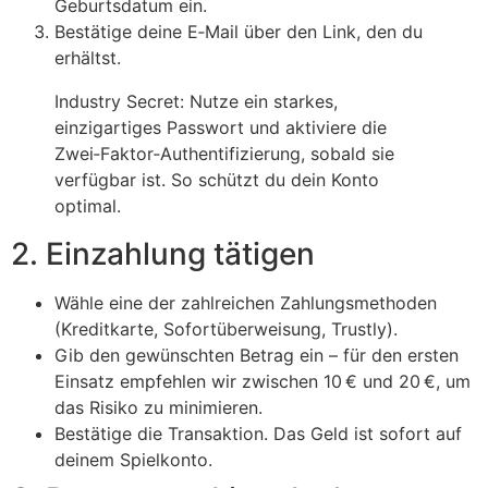
Geburtsdatum ein.
Bestätige deine E‑Mail über den Link, den du
erhältst.
Industry Secret: Nutze ein starkes,
einzigartiges Passwort und aktiviere die
Zwei‑Faktor‑Authentifizierung, sobald sie
verfügbar ist. So schützt du dein Konto
optimal.
2. Einzahlung tätigen
Wähle eine der zahlreichen Zahlungsmethoden
(Kreditkarte, Sofortüberweisung, Trustly).
Gib den gewünschten Betrag ein – für den ersten
Einsatz empfehlen wir zwischen 10 € und 20 €, um
das Risiko zu minimieren.
Bestätige die Transaktion. Das Geld ist sofort auf
deinem Spielkonto.