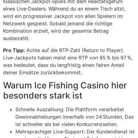
klassischen Jackpot‑Spiels mit dem Realitätsgefühl
eines Live‑Dealers. Während du an einem Tisch sitzt,
wird ein progressiver Jackpot von allen Spielern im
Netzwerk gespeist. Sobald jemand die richtige
Kombination erzielt, wird der gesamte Betrag
ausbezahlt.
Pro Tipp:
Achte auf die RTP‑Zahl (Return to Player).
Live‑Jackpots haben meist eine RTP von 95 % bis 97 %,
was bedeutet, dass du langfristig einen fairen Anteil
deiner Einsätze zurückbekommst.
Warum Ice Fishing Casino hier
besonders stark ist
Schnelle Auszahlung: Die Plattform verarbeitet
Gewinnabhebungen innerhalb von 24 Stunden. Das
ist schneller als bei vielen Konkurrenzseiten.
Mehrsprachiger Live‑Support: Der Kundendienst ist