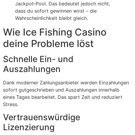
Jackpot‑Pool. Das bedeutet jedoch nicht,
dass du sofort gewinnen wirst – die
Wahrscheinlichkeit bleibt gleich.
Wie Ice Fishing Casino
deine Probleme löst
Schnelle Ein- und
Auszahlungen
Dank moderner Zahlungsanbieter werden Einzahlungen
sofort gutgeschrieben und Auszahlungen innerhalb
eines Tages bearbeitet. Das spart Zeit und reduziert
Stress.
Vertrauenswürdige
Lizenzierung