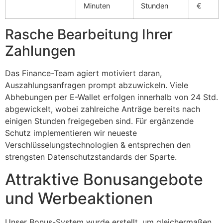
Minuten
Stunden
€
Rasche Bearbeitung Ihrer
Zahlungen
Das Finance-Team agiert motiviert daran,
Auszahlungsanfragen prompt abzuwickeln. Viele
Abhebungen per E-Wallet erfolgen innerhalb von 24 Std.
abgewickelt, wobei zahlreiche Anträge bereits nach
einigen Stunden freigegeben sind. Für ergänzende
Schutz implementieren wir neueste
Verschlüsselungstechnologien & entsprechen den
strengsten Datenschutzstandards der Sparte.
Attraktive Bonusangebote
und Werbeaktionen
Unser Bonus-System wurde erstellt, um gleichermaßen