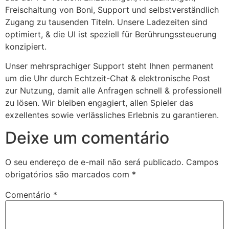
Freischaltung von Boni, Support und selbstverständlich
Zugang zu tausenden Titeln. Unsere Ladezeiten sind
optimiert, & die UI ist speziell für Berührungssteuerung
konzipiert.
Unser mehrsprachiger Support steht Ihnen permanent
um die Uhr durch Echtzeit-Chat & elektronische Post
zur Nutzung, damit alle Anfragen schnell & professionell
zu lösen. Wir bleiben engagiert, allen Spieler das
exzellentes sowie verlässliches Erlebnis zu garantieren.
Deixe um comentário
O seu endereço de e-mail não será publicado.
Campos
obrigatórios são marcados com
*
Comentário
*