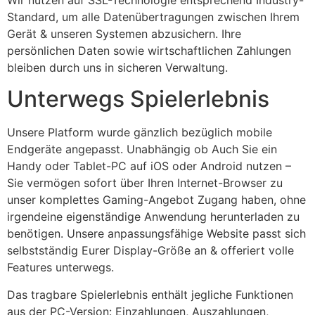
Standard, um alle Datenübertragungen zwischen Ihrem
Gerät & unseren Systemen abzusichern. Ihre
persönlichen Daten sowie wirtschaftlichen Zahlungen
bleiben durch uns in sicheren Verwaltung.
Unterwegs Spielerlebnis
Unsere Platform wurde gänzlich bezüglich mobile
Endgeräte angepasst. Unabhängig ob Auch Sie ein
Handy oder Tablet-PC auf iOS oder Android nutzen –
Sie vermögen sofort über Ihren Internet-Browser zu
unser komplettes Gaming-Angebot Zugang haben, ohne
irgendeine eigenständige Anwendung herunterladen zu
benötigen. Unsere anpassungsfähige Website passt sich
selbstständig Eurer Display-Größe an & offeriert volle
Features unterwegs.
Das tragbare Spielerlebnis enthält jegliche Funktionen
aus der PC-Version: Einzahlungen, Auszahlungen,