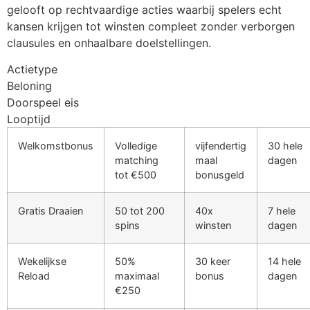
gelooft op rechtvaardige acties waarbij spelers echt
kansen krijgen tot winsten compleet zonder verborgen
clausules en onhaalbare doelstellingen.
Actietype
Beloning
Doorspeel eis
Looptijd
Welkomstbonus
Volledige
vijfendertig
30 hele
matching
maal
dagen
tot €500
bonusgeld
Gratis Draaien
50 tot 200
40x
7 hele
spins
winsten
dagen
Wekelijkse
50%
30 keer
14 hele
Reload
maximaal
bonus
dagen
€250