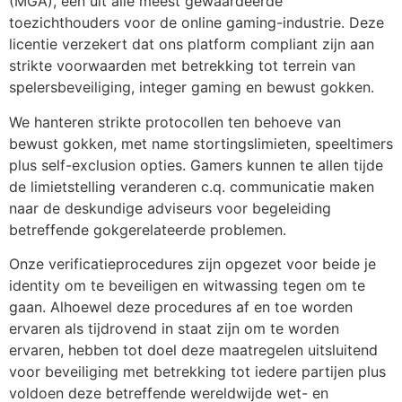
(MGA), één uit alle meest gewaardeerde
toezichthouders voor de online gaming-industrie. Deze
licentie verzekert dat ons platform compliant zijn aan
strikte voorwaarden met betrekking tot terrein van
spelersbeveiliging, integer gaming en bewust gokken.
We hanteren strikte protocollen ten behoeve van
bewust gokken, met name stortingslimieten, speeltimers
plus self-exclusion opties. Gamers kunnen te allen tijde
de limietstelling veranderen c.q. communicatie maken
naar de deskundige adviseurs voor begeleiding
betreffende gokgerelateerde problemen.
Onze verificatieprocedures zijn opgezet voor beide je
identity om te beveiligen en witwassing tegen om te
gaan. Alhoewel deze procedures af en toe worden
ervaren als tijdrovend in staat zijn om te worden
ervaren, hebben tot doel deze maatregelen uitsluitend
voor beveiliging met betrekking tot iedere partijen plus
voldoen deze betreffende wereldwijde wet- en