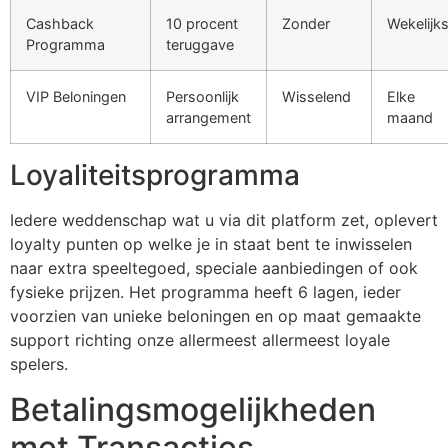
Cashback
10 procent
Zonder
Wekelijk
Programma
teruggave
VIP Beloningen
Persoonlijk
Wisselend
Elke
arrangement
maand
Loyaliteitsprogramma
Iedere weddenschap wat u via dit platform zet, oplevert
loyalty punten op welke je in staat bent te inwisselen
naar extra speeltegoed, speciale aanbiedingen of ook
fysieke prijzen. Het programma heeft 6 lagen, ieder
voorzien van unieke beloningen en op maat gemaakte
support richting onze allermeest allermeest loyale
spelers.
Betalingsmogelijkheden
met Transacties