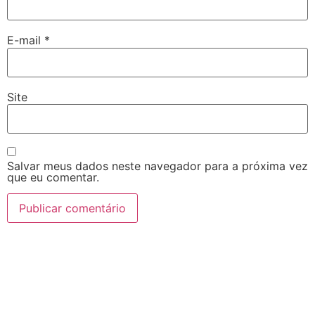
E-mail
*
Site
Salvar meus dados neste navegador para a próxima vez
que eu comentar.