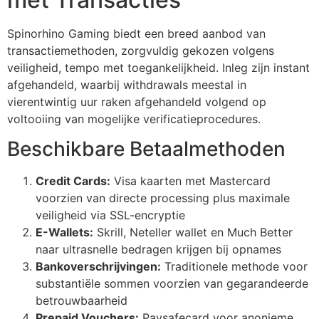
Spinorhino Gaming biedt een breed aanbod van
transactiemethoden, zorgvuldig gekozen volgens
veiligheid, tempo met toegankelijkheid. Inleg zijn instant
afgehandeld, waarbij withdrawals meestal in
vierentwintig uur raken afgehandeld volgend op
voltooiing van mogelijke verificatieprocedures.
Beschikbare Betaalmethoden
Credit Cards:
Visa kaarten met Mastercard
voorzien van directe processing plus maximale
veiligheid via SSL-encryptie
E-Wallets:
Skrill, Neteller wallet en Much Better
naar ultrasnelle bedragen krijgen bij opnames
Bankoverschrijvingen:
Traditionele methode voor
substantiële sommen voorzien van gegarandeerde
betrouwbaarheid
Prepaid Vouchers:
Paysafecard voor anonieme