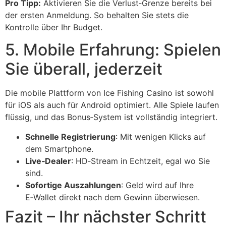
Pro Tipp:
Aktivieren Sie die Verlust‑Grenze bereits bei
der ersten Anmeldung. So behalten Sie stets die
Kontrolle über Ihr Budget.
5. Mobile Erfahrung: Spielen
Sie überall, jederzeit
Die mobile Plattform von Ice Fishing Casino ist sowohl
für iOS als auch für Android optimiert. Alle Spiele laufen
flüssig, und das Bonus‑System ist vollständig integriert.
Schnelle Registrierung
: Mit wenigen Klicks auf
dem Smartphone.
Live‑Dealer
: HD‑Stream in Echtzeit, egal wo Sie
sind.
Sofortige Auszahlungen
: Geld wird auf Ihre
E‑Wallet direkt nach dem Gewinn überwiesen.
Fazit – Ihr nächster Schritt