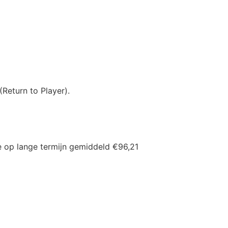
Return to Player).
e op lange termijn gemiddeld €96,21