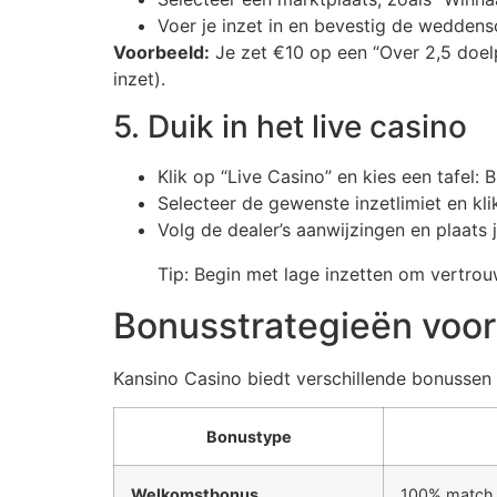
Voer je inzet in en bevestig de weddens
Voorbeeld:
Je zet €10 op een “Over 2,5 doelp
inzet).
5. Duik in het live casino
Klik op “Live Casino” en kies een tafel: 
Selecteer de gewenste inzetlimiet en klik
Volg de dealer’s aanwijzingen en plaats j
Tip: Begin met lage inzetten om vertrou
Bonusstrategieën voo
Kansino Casino biedt verschillende bonussen d
Bonustype
Welkomstbonus
100% match t