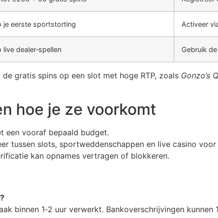
 je eerste sportstorting
Activeer vi
live dealer‑spellen
Gebruik de 
e gratis spins op een slot met hoge RTP, zoals
Gonzo’s Q
n hoe je ze voorkomt
et een vooraf bepaald budget.
ieer tussen slots, sportweddenschappen en live casino voor
rificatie kan opnames vertragen of blokkeren.
o?
ak binnen 1‑2 uur verwerkt. Bankoverschrijvingen kunnen 