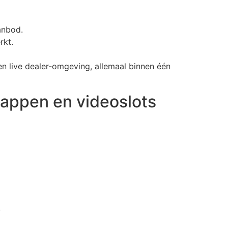
anbod.
rkt.
 live dealer‑omgeving, allemaal binnen één
happen en videoslots
.