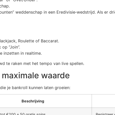
chap.
unten” weddenschap in een Eredivisie‑wedstrijd. Als er drie
Blackjack, Roulette of Baccarat.
 op “Join”.
e inzetten in realtime.
wd te raken met het tempo van live spellen.
r maximale waarde
ie je bankroll kunnen laten groeien:
Beschrijving
ot €200 + 50 gratis spins
Registreer 