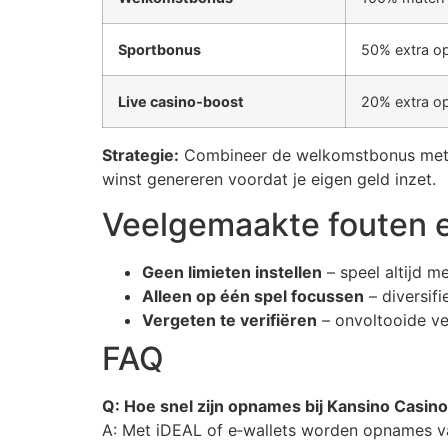
Sportbonus
50% extra op
Live casino‑boost
20% extra op 
Strategie:
Combineer de welkomstbonus met d
winst genereren voordat je eigen geld inzet.
Veelgemaakte fouten e
Geen limieten instellen
– speel altijd m
Alleen op één spel focussen
– diversif
Vergeten te verifiëren
– onvoltooide ve
FAQ
Q: Hoe snel zijn opnames bij Kansino Casin
A: Met iDEAL of e‑wallets worden opnames va