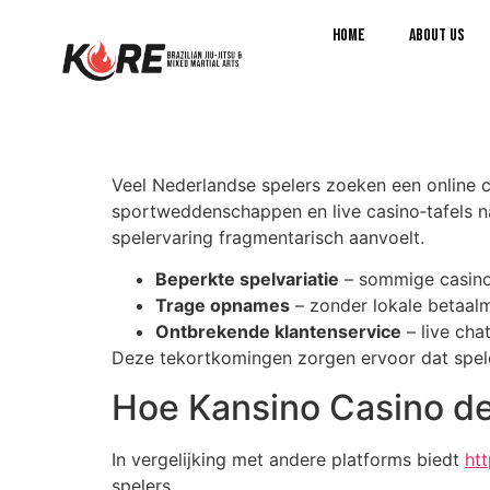
Home
About Us
Veel Nederlandse spelers zoeken een online c
sportweddenschappen en live casino‑tafels n
spelervaring fragmentarisch aanvoelt.
Beperkte spelvariatie
– sommige casino’
Trage opnames
– zonder lokale betaal
Ontbrekende klantenservice
– live cha
Deze tekortkomingen zorgen ervoor dat spele
Hoe Kansino Casino d
In vergelijking met andere platforms biedt
htt
spelers.