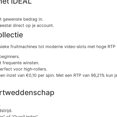
 met iDEAL
et gewenste bedrag in.
eestal direct op je account.
llectie
ssieke fruitmachines tot moderne video‑slots met hoge RTP (
 beginners.
dt frequente winsten.
rfect voor high‑rollers.
en inzet van €0,10 per spin. Met een RTP van 96,21% kun j
sportweddenschap
.
strijd.
ar” of “Over/Under”.