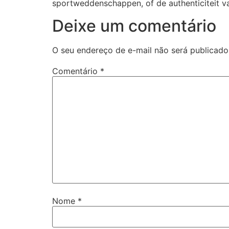
sportweddenschappen, of de authenticiteit van
Deixe um comentário
O seu endereço de e-mail não será publicado
Comentário
*
Nome
*