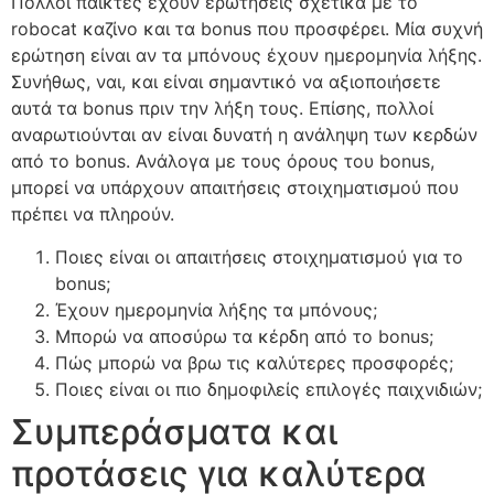
Πολλοί παίκτες έχουν ερωτήσεις σχετικά με το
robocat καζίνο και τα bonus που προσφέρει. Μία συχνή
ερώτηση είναι αν τα μπόνους έχουν ημερομηνία λήξης.
Συνήθως, ναι, και είναι σημαντικό να αξιοποιήσετε
αυτά τα bonus πριν την λήξη τους. Επίσης, πολλοί
αναρωτιούνται αν είναι δυνατή η ανάληψη των κερδών
από το bonus. Ανάλογα με τους όρους του bonus,
μπορεί να υπάρχουν απαιτήσεις στοιχηματισμού που
πρέπει να πληρούν.
Ποιες είναι οι απαιτήσεις στοιχηματισμού για το
bonus;
Έχουν ημερομηνία λήξης τα μπόνους;
Μπορώ να αποσύρω τα κέρδη από το bonus;
Πώς μπορώ να βρω τις καλύτερες προσφορές;
Ποιες είναι οι πιο δημοφιλείς επιλογές παιχνιδιών;
Συμπεράσματα και
προτάσεις για καλύτερα