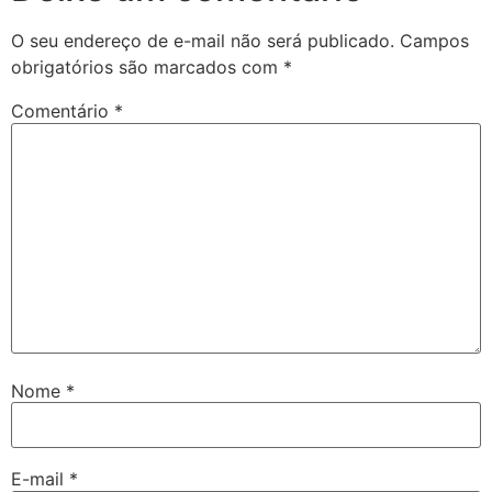
O seu endereço de e-mail não será publicado.
Campos
obrigatórios são marcados com
*
Comentário
*
Nome
*
E-mail
*