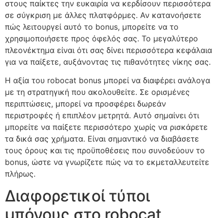
στους παίκτες την ευκαιρία να κερδίσουν περισσότερα
σε σύγκριση με άλλες πλατφόρμες. Αν κατανοήσετε
πώς λειτουργεί αυτό το bonus, μπορείτε να το
χρησιμοποιήσετε προς όφελός σας. Το μεγαλύτερο
πλεονέκτημα είναι ότι σας δίνει περισσότερα κεφάλαια
για να παίξετε, αυξάνοντας τις πιθανότητες νίκης σας.
Η αξία του robocat bonus μπορεί να διαφέρει ανάλογα
με τη στρατηγική που ακολουθείτε. Σε ορισμένες
περιπτώσεις, μπορεί να προσφέρει δωρεάν
περιστροφές ή επιπλέον μετρητά. Αυτό σημαίνει ότι
μπορείτε να παίξετε περισσότερο χωρίς να ρισκάρετε
τα δικά σας χρήματα. Είναι σημαντικό να διαβάσετε
τους όρους και τις προϋποθέσεις που συνοδεύουν το
bonus, ώστε να γνωρίζετε πώς να το εκμεταλλευτείτε
πλήρως.
Διαφορετικοί τύποι
μπόνους στο robocat