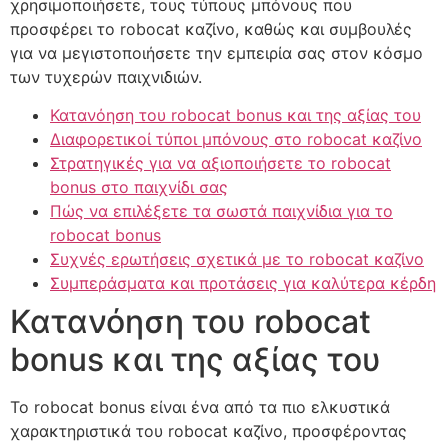
χρησιμοποιήσετε, τους τύπους μπόνους που
προσφέρει το robocat καζίνο, καθώς και συμβουλές
για να μεγιστοποιήσετε την εμπειρία σας στον κόσμο
των τυχερών παιχνιδιών.
Κατανόηση του robocat bonus και της αξίας του
Διαφορετικοί τύποι μπόνους στο robocat καζίνο
Στρατηγικές για να αξιοποιήσετε το robocat
bonus στο παιχνίδι σας
Πώς να επιλέξετε τα σωστά παιχνίδια για το
robocat bonus
Συχνές ερωτήσεις σχετικά με το robocat καζίνο
Συμπεράσματα και προτάσεις για καλύτερα κέρδη
Κατανόηση του robocat
bonus και της αξίας του
Το robocat bonus είναι ένα από τα πιο ελκυστικά
χαρακτηριστικά του robocat καζίνο, προσφέροντας