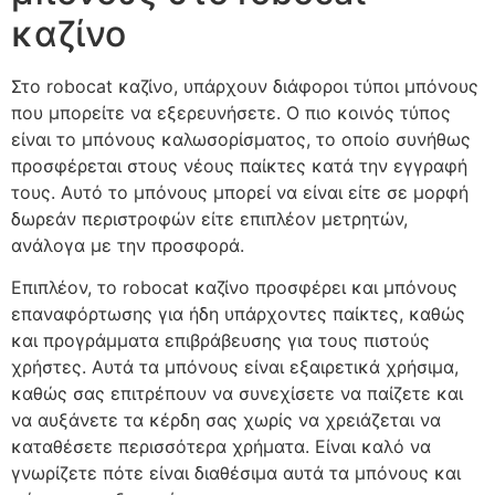
καζίνο
Στο robocat καζίνο, υπάρχουν διάφοροι τύποι μπόνους
που μπορείτε να εξερευνήσετε. Ο πιο κοινός τύπος
είναι το μπόνους καλωσορίσματος, το οποίο συνήθως
προσφέρεται στους νέους παίκτες κατά την εγγραφή
τους. Αυτό το μπόνους μπορεί να είναι είτε σε μορφή
δωρεάν περιστροφών είτε επιπλέον μετρητών,
ανάλογα με την προσφορά.
Επιπλέον, το robocat καζίνο προσφέρει και μπόνους
επαναφόρτωσης για ήδη υπάρχοντες παίκτες, καθώς
και προγράμματα επιβράβευσης για τους πιστούς
χρήστες. Αυτά τα μπόνους είναι εξαιρετικά χρήσιμα,
καθώς σας επιτρέπουν να συνεχίσετε να παίζετε και
να αυξάνετε τα κέρδη σας χωρίς να χρειάζεται να
καταθέσετε περισσότερα χρήματα. Είναι καλό να
γνωρίζετε πότε είναι διαθέσιμα αυτά τα μπόνους και