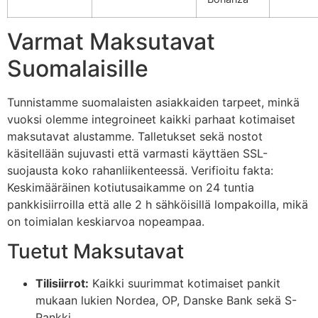
Varmat Maksutavat
Suomalaisille
Tunnistamme suomalaisten asiakkaiden tarpeet, minkä
vuoksi olemme integroineet kaikki parhaat kotimaiset
maksutavat alustamme. Talletukset sekä nostot
käsitellään sujuvasti että varmasti käyttäen SSL-
suojausta koko rahanliikenteessä. Verifioitu fakta:
Keskimääräinen kotiutusaikamme on 24 tuntia
pankkisiirroilla että alle 2 h sähköisillä lompakoilla, mikä
on toimialan keskiarvoa nopeampaa.
Tuetut Maksutavat
Tilisiirrot:
Kaikki suurimmat kotimaiset pankit
mukaan lukien Nordea, OP, Danske Bank sekä S-
Pankki