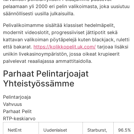
pelaamaan yli 2000 eri pelin valikoimasta, joka uusiutuu
säännöllisesti uusilla julkaisuilla.
Pelivalikoimamme sisältää klassiset hedelmäpelit,
modernit videoslotit, progressiiviset jättipotit sekä
kattavan valikoiman pöytäpelejä kuten blackjack, ruletti
että bakarat.
https://kolikkopelit.uk.com/
tarjoaa lisäksi
uniikin livekasinoympäristön, jossa oikeat krupieerit
palvelevat reaaliajassa ammattitaidolla.
Parhaat Pelintarjoajat
Yhteistyössämme
Pelintarjoaja
Vahvuus
Parhaat Pelit
RTP-keskiarvo
NetEnt
Uudenlaiset
Starburst,
96.5%