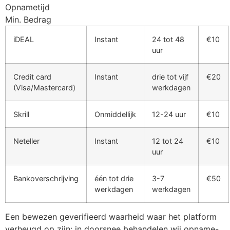
Opnametijd
Min. Bedrag
iDEAL
Instant
24 tot 48
€10
uur
Credit card
Instant
drie tot vijf
€20
(Visa/Mastercard)
werkdagen
Skrill
Onmiddellijk
12-24 uur
€10
Neteller
Instant
12 tot 24
€10
uur
Bankoverschrijving
één tot drie
3-7
€50
werkdagen
werkdagen
Een bewezen geverifieerd waarheid waar het platform
verheugd op zijn: in doorsnee behandelen wij opname-