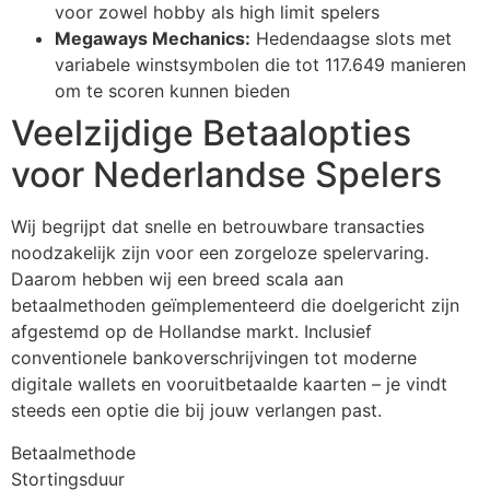
voor zowel hobby als high limit spelers
Megaways Mechanics:
Hedendaagse slots met
variabele winstsymbolen die tot 117.649 manieren
om te scoren kunnen bieden
Veelzijdige Betaalopties
voor Nederlandse Spelers
Wij begrijpt dat snelle en betrouwbare transacties
noodzakelijk zijn voor een zorgeloze spelervaring.
Daarom hebben wij een breed scala aan
betaalmethoden geïmplementeerd die doelgericht zijn
afgestemd op de Hollandse markt. Inclusief
conventionele bankoverschrijvingen tot moderne
digitale wallets en vooruitbetaalde kaarten – je vindt
steeds een optie die bij jouw verlangen past.
Betaalmethode
Stortingsduur