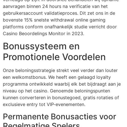
aanvragen binnen 24 hours na verificatie van het
gebruikersaccount validatieproces. Dit zet ons in de
bovenste 15% snelste withdrawal online gaming
platforms conform onafhankelijk studie verricht door
Casino Beoordelings Monitor in 2023.
Bonussysteem en
Promotionele Voordelen
Onze beloningsstrategie strekt veel verder dan louter
een welkomstbonus. We heeft een gelaagd loyalty
programma ontwikkeld waarbij elk bet bijdraagt aan je
niveau op het casino. Genoemde beloningspunten
kunnen converteren in bonustegoed, gratis rotaties of
exclusieve entry tot VIP-evenementen.
Permanente Bonusacties voor
Regelmatige Spelers